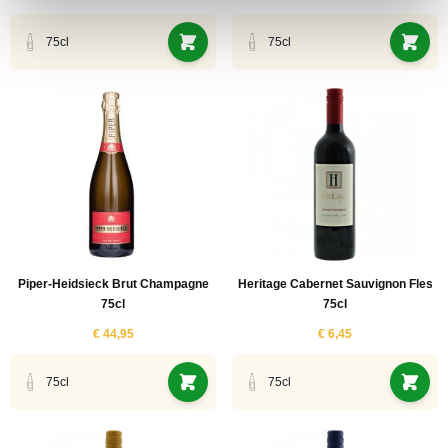
75cl
75cl
Piper-Heidsieck Brut Champagne
Heritage Cabernet Sauvignon Fles
75cl
75cl
€ 44,95
€ 6,45
75cl
75cl