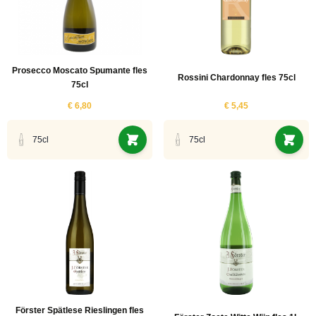
Prosecco Moscato Spumante fles
Rossini Chardonnay fles 75cl
75cl
€ 6,80
€ 5,45
75cl
75cl
Förster Spätlese Rieslingen fles