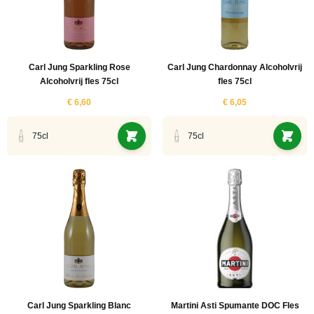
ucten
ucten
ucten
Carl Jung Sparkling Rose
Carl Jung Chardonnay Alcoholvrij
Alcoholvrij fles 75cl
fles 75cl
€ 6,60
€ 6,05
ucten
ucten
75cl
75cl
ucten
ucten
ucten
ucten
ucten
ucten
ucten
Carl Jung Sparkling Blanc
Martini Asti Spumante DOC Fles