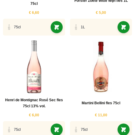
Förster Zoete Witte Wijn fles 1L
75cl
€ 6,60
€ 5,00
75cl
1L
Henri de Montignac Rosé Sec fles
Martini Bellini fles 75cl
75cl 13% vol.
€ 6,00
€ 11,00
75cl
75cl