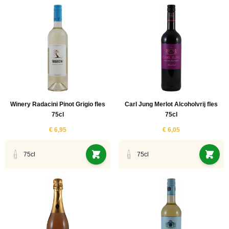
ucten
ucten
ucten
uct
ucten
uct
ucten
Winery Radacini Pinot Grigio fles
Carl Jung Merlot Alcoholvrij fles
uct
75cl
75cl
€ 6,95
€ 6,05
uct
75cl
75cl
uct
ucten
ucten
uct
ucten