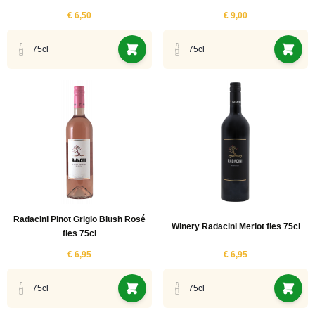
ucten
€ 6,50
€ 9,00
uct
ucten
75cl
75cl
ucten
ucten
uct
ucten
uct
ucten
ucten
Radacini Pinot Grigio Blush Rosé
Winery Radacini Merlot fles 75cl
fles 75cl
uct
€ 6,95
€ 6,95
uct
uct
75cl
75cl
ucten
uct