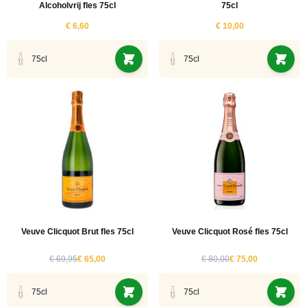
uct
Alcoholvrij fles 75cl
75cl
ucten
€ 6,60
€ 10,00
ucten
75cl
75cl
ucten
ucten
ucten
ucten
uct
ucten
Veuve Clicquot Brut fles 75cl
Veuve Clicquot Rosé fles 75cl
uct
€ 69,95
€ 65,00
€ 80,00
€ 75,00
ucten
uct
75cl
75cl