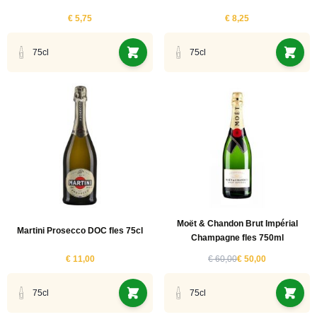
€ 5,75
€ 8,25
75cl
75cl
Moët & Chandon Brut Impérial
Martini Prosecco DOC fles 75cl
Champagne fles 750ml
€ 11,00
€ 60,00
€ 50,00
75cl
75cl