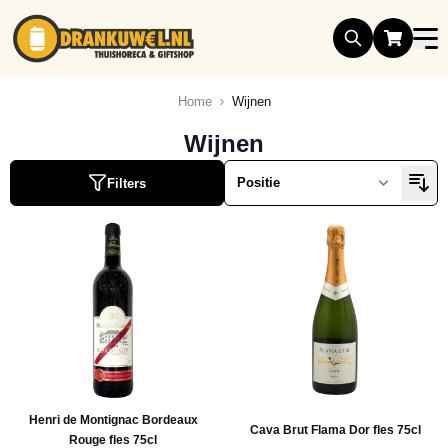
Ga naar de inhoud
Home
Wijnen
Wijnen
ucten
Filters
ucten
ucten
ucten
ucten
ucten
ucten
Henri de Montignac Bordeaux
ucten
Cava Brut Flama Dor fles 75cl
Rouge fles 75cl