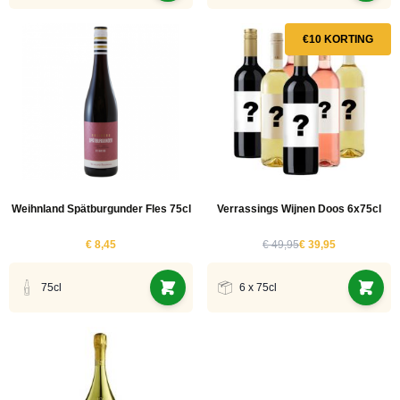
€10 KORTING
Weihnland Spätburgunder Fles 75cl
Verrassings Wijnen Doos 6x75cl
€ 8,45
€ 49,95
€ 39,95
75cl
6 x 75cl