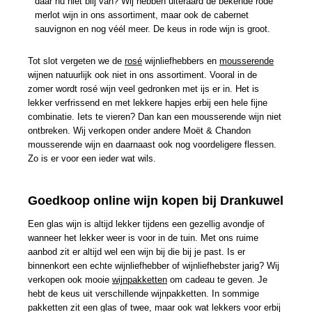
daar nu niet blij van? Wij hebben uiteraard de bekende rode
merlot wijn in ons assortiment, maar ook de cabernet
sauvignon en nog véél meer. De keus in rode wijn is groot.
Tot slot vergeten we de
rosé
wijnliefhebbers en
mousserende
wijnen natuurlijk ook niet in ons assortiment. Vooral in de
zomer wordt rosé wijn veel gedronken met ijs er in. Het is
lekker verfrissend en met lekkere hapjes erbij een hele fijne
combinatie. Iets te vieren? Dan kan een mousserende wijn niet
ontbreken. Wij verkopen onder andere Moët & Chandon
mousserende wijn en daarnaast ook nog voordeligere flessen.
Zo is er voor een ieder wat wils.
Goedkoop online wijn kopen bij Drankuwel
Een glas wijn is altijd lekker tijdens een gezellig avondje of
wanneer het lekker weer is voor in de tuin. Met ons ruime
aanbod zit er altijd wel een wijn bij die bij je past. Is er
binnenkort een echte wijnliefhebber of wijnliefhebster jarig? Wij
verkopen ook mooie
wijnpakketten
om cadeau te geven. Je
hebt de keus uit verschillende wijnpakketten. In sommige
pakketten zit een glas of twee, maar ook wat lekkers voor erbij