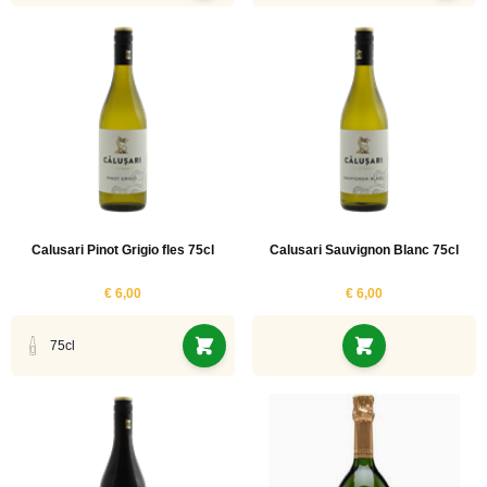
ucten
uct
uct
ucten
ucten
Calusari Pinot Grigio fles 75cl
Calusari Sauvignon Blanc 75cl
€ 6,00
€ 6,00
75cl