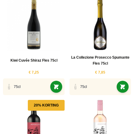
La Collezione Prosecco Spumante
Kiwi Cuvée Shiraz Fles 75cl
Fles 75cl
€ 7,25
€ 7,85
75cl
75cl
20% KORTING