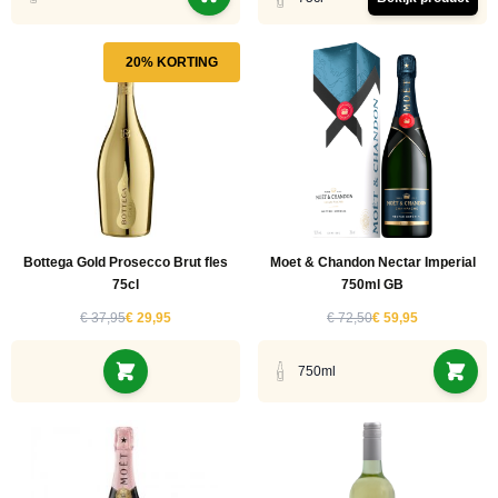
20% KORTING
Bottega Gold Prosecco Brut fles
Moet & Chandon Nectar Imperial
75cl
750ml GB
€ 37,95
€ 29,95
€ 72,50
€ 59,95
750ml