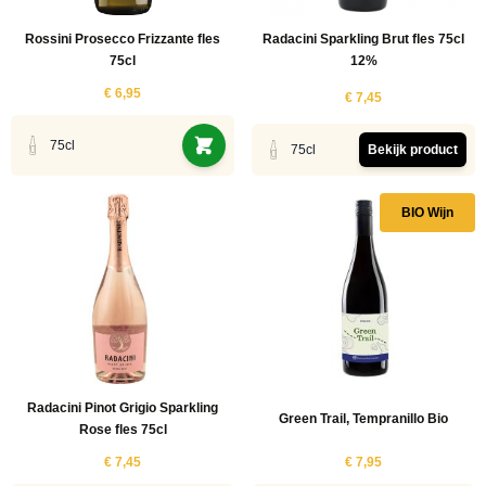
Rossini Prosecco Frizzante fles
Radacini Sparkling Brut fles 75cl
75cl
12%
€ 6,95
€ 7,45
75cl
75cl
Bekijk product
BIO Wijn
Radacini Pinot Grigio Sparkling
Green Trail, Tempranillo Bio
Rose fles 75cl
€ 7,45
€ 7,95