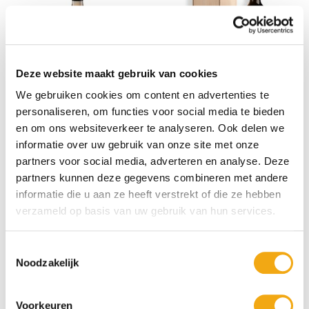
Deze website maakt gebruik van cookies
We gebruiken cookies om content en advertenties te
personaliseren, om functies voor social media te bieden
Frescobaldi, Nipozzano Riserva
Green Trail Organic Rose Bio
Chianti Magnum
en om ons websiteverkeer te analyseren. Ook delen we
informatie over uw gebruik van onze site met onze
€ 7,95
€ 58,95
partners voor social media, adverteren en analyse. Deze
partners kunnen deze gegevens combineren met andere
75cl
informatie die u aan ze heeft verstrekt of die ze hebben
verzameld op basis van uw gebruik van hun services.
BIO Wijn
Toestemmingsselectie
Noodzakelijk
Voorkeuren