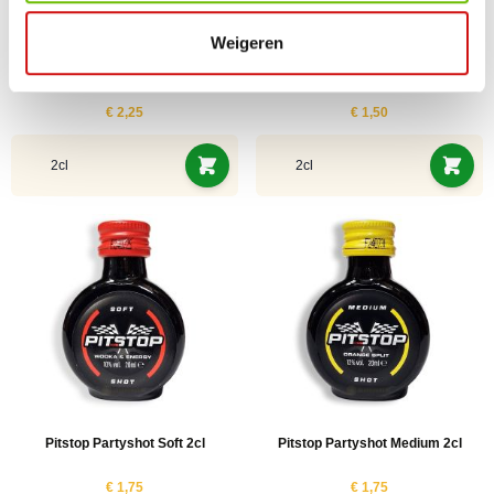
Weigeren
Kipp-Elch Wildfrucht-Likör 2cl
K-BOOM Aardbei Partyshot 2cl
€ 2,25
€ 1,50
2cl
2cl
Pitstop Partyshot Soft 2cl
Pitstop Partyshot Medium 2cl
€ 1,75
€ 1,75