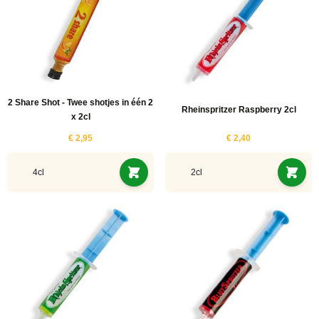
2 Share Shot - Twee shotjes in één 2
Rheinspritzer Raspberry 2cl
x 2cl
€ 2,95
€ 2,40
4cl
2cl