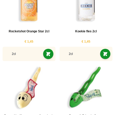
Rocketshot Orange Star 2cl
Koekie fles 2cl
€ 1,45
€ 1,45
2cl
2cl