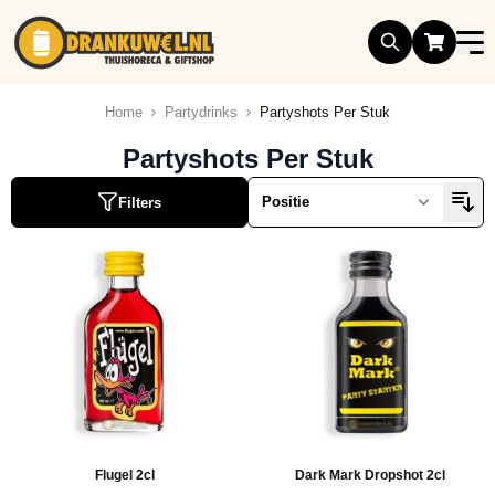
Ga naar de inhoud
Home
Partydrinks
Partyshots Per Stuk
Partyshots Per Stuk
Filters
Flugel 2cl
Dark Mark Dropshot 2cl