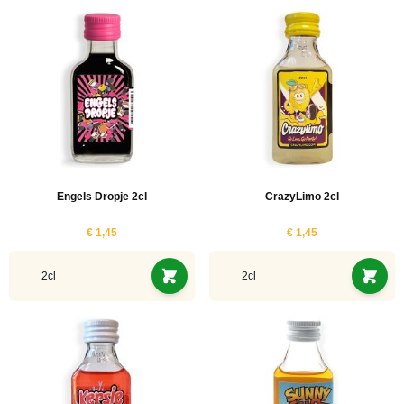
Engels Dropje 2cl
CrazyLimo 2cl
€ 1,45
€ 1,45
2cl
2cl