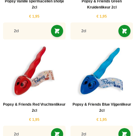
Popsy Vanille spermacellen shotje
Popsy & Friends Green
2cl
Kruidenlikeur 2cl
€ 1,95
€ 1,95
2cl
2cl
Popsy & Friends Red Vruchtenlikeur
Popsy & Friends Blue Vijgenlikeur
2cl
2cl
€ 1,95
€ 1,95
2cl
2cl