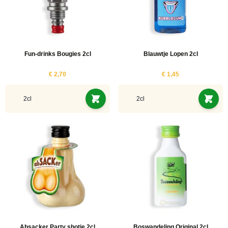
Fun-drinks Bougies 2cl
Blauwtje Lopen 2cl
€ 2,70
€ 1,45
2cl
2cl
Absacker Party shotje 2cl
Boswandeling Original 2cl