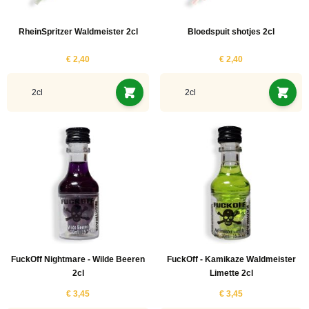
RheinSpritzer Waldmeister 2cl
Bloedspuit shotjes 2cl
€ 2,40
€ 2,40
2cl
2cl
FuckOff Nightmare - Wilde Beeren
FuckOff - Kamikaze Waldmeister
2cl
Limette 2cl
€ 3,45
€ 3,45