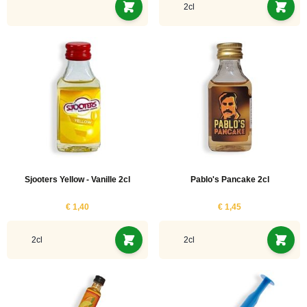
2cl
Sjooters Yellow - Vanille 2cl
Pablo's Pancake 2cl
€ 1,40
€ 1,45
2cl
2cl