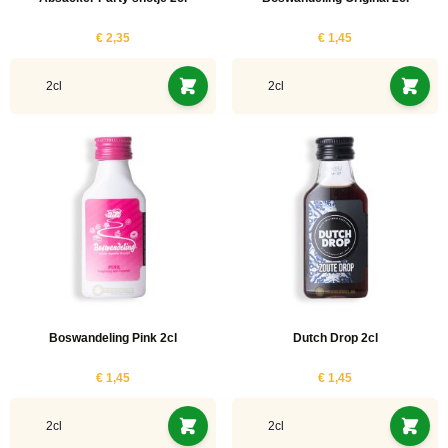
€ 2,35
€ 1,45
2cl
2cl
Boswandeling Pink 2cl
Dutch Drop 2cl
€ 1,45
€ 1,45
2cl
2cl