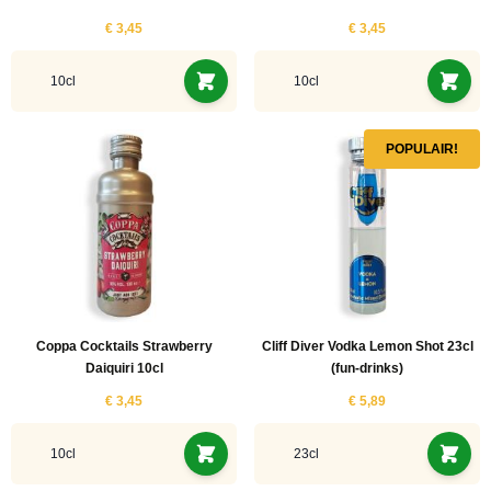
€ 3,45
€ 3,45
10cl
10cl
POPULAIR!
Coppa Cocktails Strawberry
Cliff Diver Vodka Lemon Shot 23cl
Daiquiri 10cl
(fun-drinks)
€ 3,45
€ 5,89
10cl
23cl