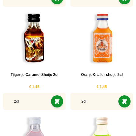
Tijgertje Caramel Shotje 2cl
OranjeKnaller shotje 2cl
€ 1,45
€ 1,45
2cl
2cl