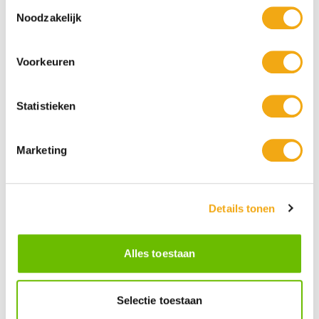
Toestemmingsselectie
Noodzakelijk
Voorkeuren
Statistieken
Dildo Shot Bubble Gum Vodka
Krugmann Waldmeister Likör 2cl
Likeur Mini 2cl
Marketing
€ 1,50
€ 2,25
2cl
2cl
Details tonen
Alles toestaan
Selectie toestaan