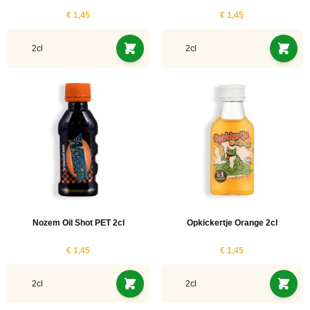
€ 1,45
€ 1,45
2cl
2cl
Nozem Oil Shot PET 2cl
Opkickertje Orange 2cl
€ 1,45
€ 1,45
2cl
2cl