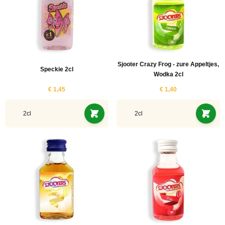
Sjooter Crazy Frog - zure Appeltjes,
Speckie 2cl
Wodka 2cl
€ 1,45
€ 1,40
2cl
2cl