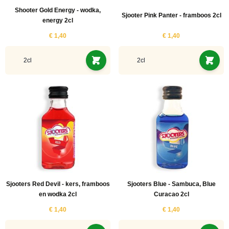
Shooter Gold Energy - wodka,
Sjooter Pink Panter - framboos 2cl
energy 2cl
€ 1,40
€ 1,40
2cl
2cl
Sjooters Red Devil - kers, framboos
Sjooters Blue - Sambuca, Blue
en wodka 2cl
Curacao 2cl
€ 1,40
€ 1,40