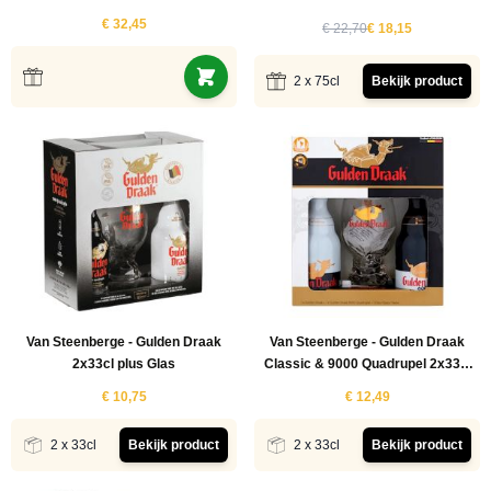
€ 32,45
€ 22,70
€ 18,15
2 x 75cl
Bekijk product
Van Steenberge - Gulden Draak
Van Steenberge - Gulden Draak
2x33cl plus Glas
Classic & 9000 Quadrupel 2x33cl
plus Glas
€ 10,75
€ 12,49
2 x 33cl
Bekijk product
2 x 33cl
Bekijk product