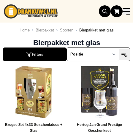
Ga naar de inhoud
Home
Bierpakket
Soorten
Bierpakket met glas
Bierpakket met glas
Filters
Brugse Zot 4x33 Geschenkdoos +
Hertog Jan Grand Prestige
Glas
Geschenkset