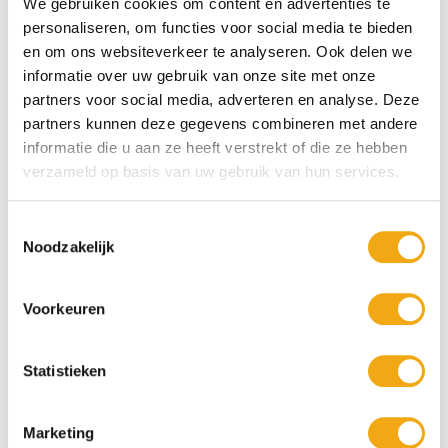
We gebruiken cookies om content en advertenties te
personaliseren, om functies voor social media te bieden
20% KORTING
en om ons websiteverkeer te analyseren. Ook delen we
informatie over uw gebruik van onze site met onze
partners voor social media, adverteren en analyse. Deze
partners kunnen deze gegevens combineren met andere
informatie die u aan ze heeft verstrekt of die ze hebben
verzameld op basis van uw gebruik van hun services.
Toestemmingsselectie
Grolsch Partykist 5x30cl
Hertog Jan Partykist 5x30cl
Noodzakelijk
€ 22,75
€ 29,95
Voorkeuren
5 x 30cl
5 x 30cl
Bekijk product
Statistieken
20% KORTING
20% KORTING
Marketing