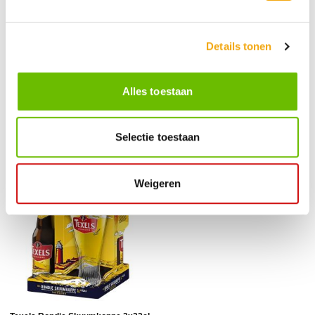
Details tonen
Amstel Partykist 5x30cl
Heineken Partykist 5x30cl
Alles toestaan
€ 27,55
€ 28,75
Selectie toestaan
5 x 30cl
5 x 30cl
Weigeren