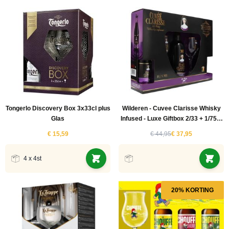
Tongerlo Discovery Box 3x33cl plus
Wilderen - Cuvee Clarisse Whisky
Glas
Infused - Luxe Giftbox 2/33 + 1/75 +
2 Proefglaasjes
€ 15,59
€ 44,95
€ 37,95
4 x 4st
20% KORTING