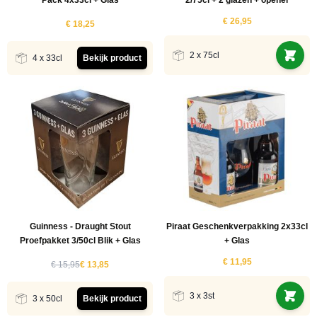
Pack 4x33cl + Glas
2/75cl + 2 glazen + opener
€ 26,95
€ 18,25
2 x 75cl
4 x 33cl
Bekijk product
Guinness - Draught Stout
Piraat Geschenkverpakking 2x33cl
Proefpakket 3/50cl Blik + Glas
+ Glas
€ 11,95
€ 15,95
€ 13,85
3 x 3st
3 x 50cl
Bekijk product