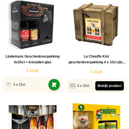
Lindemans Geschenkverpakking
La Chouffe Kist
4x25cl + kristallen glas
geschenkverpakking 4 x 33cl plus
glas en vilten
€ 15,95
€ 22,65
4 x 25cl
4 x 33cl
Bekijk product