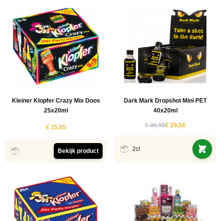
Kleiner Klopfer Crazy Mix Doos
Dark Mark Dropshot Mini PET
25x20ml
40x20ml
€ 36,95
€ 29,56
€ 15,95
2cl
Bekijk product