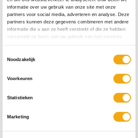
Pakket Medium
informatie over uw gebruik van onze site met onze
€ 38,95
€ 18,85
partners voor social media, adverteren en analyse. Deze
partners kunnen deze gegevens combineren met andere
informatie die u aan ze heeft verstrekt of die ze hebben
verzameld op basis van uw gebruik van hun services.
Toestemmingsselectie
Noodzakelijk
Voorkeuren
Statistieken
Bonbonschaaltje met Party Shotjes
- een hart vol gezelligheid!
Marketing
€ 26,95
€ 22,95