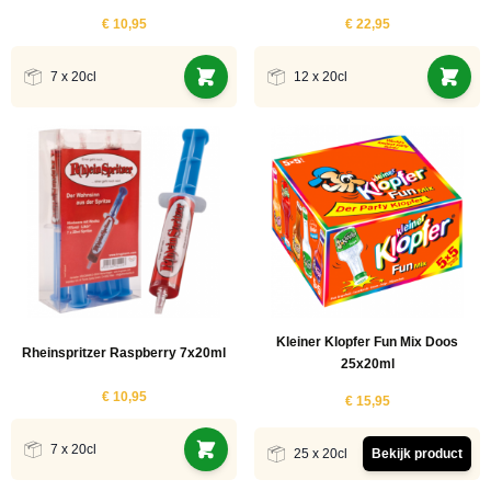
€ 10,95
€ 22,95
ucten
7 x 20cl
12 x 20cl
ucten
Kleiner Klopfer Fun Mix Doos
Rheinspritzer Raspberry 7x20ml
25x20ml
€ 10,95
€ 15,95
7 x 20cl
25 x 20cl
Bekijk product