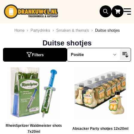
Ga naar de inhoud
Home
Partydrinks
Smaken & thema's
Duitse shotjes
Duitse shotjes
ucten
Filters
ucten
uct
ucten
ucten
RheinSpritzer Waldmeister shots
Absacker Party shotjes 12x20ml
7x20ml