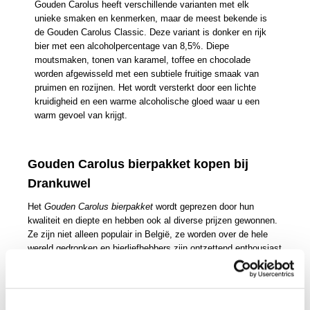
Gouden Carolus heeft verschillende varianten met elk
unieke smaken en kenmerken, maar de meest bekende is
de Gouden Carolus Classic. Deze variant is donker en rijk
bier met een alcoholpercentage van 8,5%. Diepe
moutsmaken, tonen van karamel, toffee en chocolade
worden afgewisseld met een subtiele fruitige smaak van
pruimen en rozijnen. Het wordt versterkt door een lichte
kruidigheid en een warme alcoholische gloed waar u een
warm gevoel van krijgt.
Gouden Carolus bierpakket kopen bij
Drankuwel
Het
Gouden Carolus bierpakket
wordt geprezen door hun
kwaliteit en diepte en hebben ook al diverse prijzen gewonnen.
Ze zijn niet alleen populair in België, ze worden over de hele
wereld gedronken en bierliefhebbers zijn ontzettend enthousiast
over het biermerk. Bij Drankuwel beseffen we dit maar al te
goed en daarom hebben we een leuk bierpakket van Gouden
Carolus in ons assortiment. Losse biertjes van Gouden Carolus
zijn ook verkrijgbaar. We hebben drie soorten: de whisky