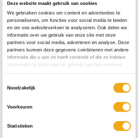
Deze website maakt gebruik van cookies
infused kurk fles, de whisky infused special fles en de whisky
infused magnum kurk fles.
We gebruiken cookies om content en advertenties te
personaliseren, om functies voor social media te bieden
Toch liever een ander merk? We hebben leuke bierpakketten
van verschillende merken, uit verschillende landen en voor vele
en om ons websiteverkeer te analyseren. Ook delen we
gelegenheden, want het is immers altijd leuk om een
bierpakket
informatie over uw gebruik van onze site met onze
cadeau
te krijgen. Welk pakket is uw favoriet? Shop ze bij
partners voor social media, adverteren en analyse. Deze
Drankuwel!
partners kunnen deze gegevens combineren met andere
informatie die u aan ze heeft verstrekt of die ze hebben
verzameld op basis van uw gebruik van hun services.
Toestemmingsselectie
Noodzakelijk
Voorkeuren
Statistieken