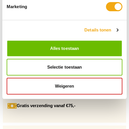
Marketing
Persoonlijke klantenservice
Details tonen
Maandag t/m vrijdag van 09.00 tot 16.00 staat onze
vakkundige klantenservice klaar.
Alles toestaan
+10 Jaar dé drankengroothandel
Selectie toestaan
Al sinds 2012 dé (online) drankengroothandel in de Benelux
Weigeren
Gratis verzending vanaf €75,-