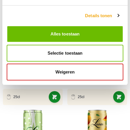
Details tonen
Alles toestaan
Selectie toestaan
GiG Hard Seltzer Passionfruit Funk
GiG Hard Seltser Berry Beat blik
Weigeren
blik 25cl
25cl
€ 1,95
€ 1,95
25cl
25cl