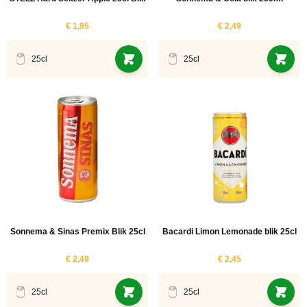
€ 1,95
€ 2,49
25cl
25cl
Sonnema & Sinas Premix Blik 25cl
Bacardi Limon Lemonade blik 25cl
€ 2,49
€ 2,45
25cl
25cl