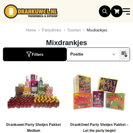
Ga naar de inhoud
Home
Partydrinks
Soorten
Mixdrankjes
Mixdrankjes
Filters
Drankuwel Party Shotjes Pakket
DrankUwel Party Shotjes Pakket –
Medium
Let the party begin!