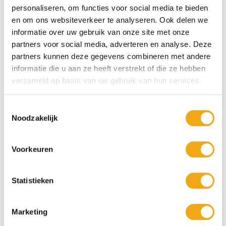
personaliseren, om functies voor social media te bieden
Bozu Iced Tea 4.5% Green
GiG Hard IceTea Green blik 25cl
en om ons websiteverkeer te analyseren. Ook delen we
€ 2,15
€ 1,95
informatie over uw gebruik van onze site met onze
partners voor social media, adverteren en analyse. Deze
25cl
25cl
partners kunnen deze gegevens combineren met andere
informatie die u aan ze heeft verstrekt of die ze hebben
verzameld op basis van uw gebruik van hun services.
Toestemmingsselectie
Noodzakelijk
Voorkeuren
GiG Hard Lemonade Lemon blik
GiG Hard Lemonade Orange blik
Statistieken
25cl
25cl
€ 1,95
€ 1,95
Marketing
25cl
25cl