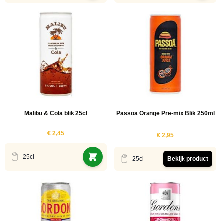
Malibu & Cola blik 25cl
Passoa Orange Pre-mix Blik 250ml
€ 2,45
€ 2,95
25cl
25cl
Bekijk product