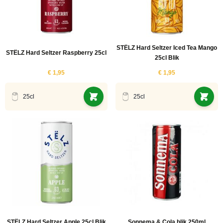
STËLZ Hard Seltzer Iced Tea Mango
STËLZ Hard Seltzer Raspberry 25cl
25cl Blik
€ 1,95
€ 1,95
25cl
25cl
STËLZ Hard Seltzer Apple 25cl Blik
Sonnema & Cola blik 250ml