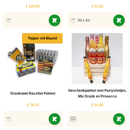
€ 125,95
€ 52,95
50 x 2cl
Topper v/d Maand
Geschenkpakket met Partyshotjes,
Drankuwel Racefan Pakket
Mix Drank en Prosecco
€ 79,75
€ 34,45