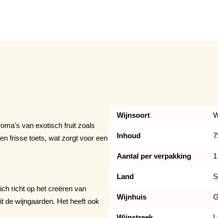
BIO Wijn
Wijnsoort
W
roma's van exotisch fruit zoals
Inhoud
7
n frisse toets, wat zorgt voor een
Aantal per verpakking
1
Land
S
h richt op het creëren van
Wijnhuis
G
 de wijngaarden. Het heeft ook
Wijnstreek
L