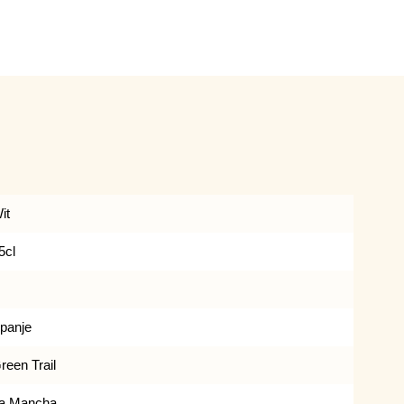
it
5cl
panje
reen Trail
a Mancha