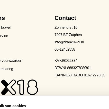
ns
Contact
nkuwel
Zonnehorst 16
7207 BT Zutphen
rvice
info@drankuwel.nl
06-12452958
 voorwaarden
KVK
98022334
BTW
NL868327839B01
erklaring
IBAN
NL58 RABO 0167 2778 39
ik van cookies