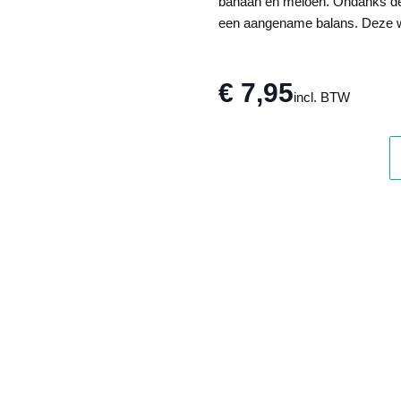
banaan en meloen. Ondanks de z
een aangename balans. Deze witt
€ 7,95
incl. BTW