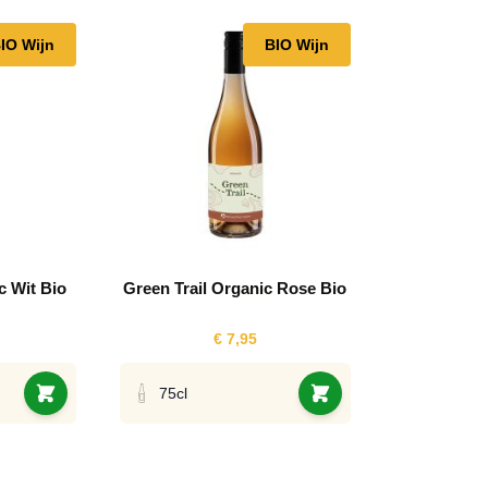
le using the tab key. You can skip the carousel or go straight to
IO Wijn
BIO Wijn
c Wit Bio
Green Trail Organic Rose Bio
€ 7,95
75cl