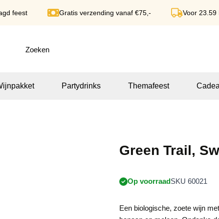
agd feest
Gratis verzending vanaf €75,-
Voor 23.59
ijnpakket
Partydrinks
Themafeest
Cadea
Green Trail, Sw
Op voorraad
SKU 60021
Een biologische, zoete wijn met