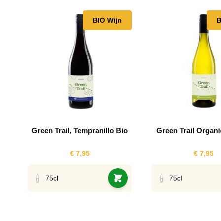
Navigating through the elements of the carousel is possib
Press to skip carousel
BIO Wijn
B
Green Trail, Tempranillo Bio
Green Trail Organi
€ 7,95
€ 7,95
75cl
75cl