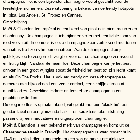
champagne. Het is een bijzonder champagne vooral geschikt voor de
feestelijke momenten. Deze uitvoering is bekend van de trendy hotspots
in Ibiza, Los Angels, St. Tropez en Cannes.
Omschrijving
Moët & Chandon Ice Impérial is een blend van pinot noir, pinot meunier en
chardonnay. De champagne is iets rijker en voller met een lichte toon van
rood vers fruit. In de neus is deze champagne zeer verfrissend met tonen
van citrus fruit zoals limoen en citroen. Aan de champagne dien je
ijsblokjes toe te voegen, dit zorgt er voor dat de champagne verfrissend
en fruitig blijft. Vandaar de naam Ice. Deze champagne kan je het best
drinken in een groot wijnglas zodat de frisheid het best tot zijn recht komt
en als On The Rocks. Het is ook erg trendy om deze champagne te
garneren met bijvoorbeeld een verse aardbei, een schijfje citroen of
muntblaadjes. Geweldige lekkere en feestelijke champagne in een
prachtige witte fles.
De elegante fles is spraakmakend; wit gelakt met een “black tie”, een
gouden label en een glanzende hals. Een karakteristieke uitstraling
passend bij een innovatieve en uitgesproken champagne.
Moët & Chandon
is een bekend merk van champagne en komt uit de
Champagne-streek
in Frankrijk. Het champagnehuis werd opgericht in
1743 en is sindsdien uitgegroeid tot een van de meest prestigieuze