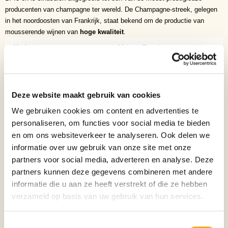
producenten van champagne ter wereld. De Champagne-streek, gelegen
in het noordoosten van Frankrijk, staat bekend om de productie van
mousserende wijnen van
hoge kwaliteit
.
Merk
Moët & Chandon
Wijnsoort
Champagne
Inhoud
75cl
Deze website maakt gebruik van cookies
Verpakking
Fles
We gebruiken cookies om content en advertenties te
personaliseren, om functies voor social media te bieden
Aantal per verpakking
1
en om ons websiteverkeer te analyseren. Ook delen we
informatie over uw gebruik van onze site met onze
Land
Frankrijk
partners voor social media, adverteren en analyse. Deze
Wijnhuis
Moët & Chandon
partners kunnen deze gegevens combineren met andere
informatie die u aan ze heeft verstrekt of die ze hebben
Wijnstreek
Champagne
verzameld op basis van uw gebruik van hun services.
Chardonnay, Pinot Meunier, Pinot
Wijndruif
Noir
Toestemmingsselectie