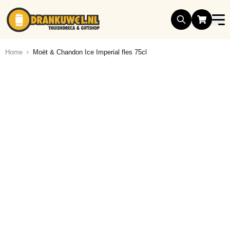
Ga naar de inhoud
Home
Moët & Chandon Ice Imperial fles 75cl