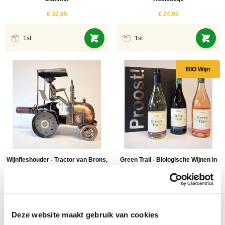
€ 37,95
€ 24,95
1st
1st
BIO Wijn
Wijnfleshouder - Tractor van Brons,
Green Trail - Biologische Wijnen in
Koper
Luxe Geschenkverpakking
€ 29,95
€ 24,95
1st
3 x 75cl
Deze website maakt gebruik van cookies