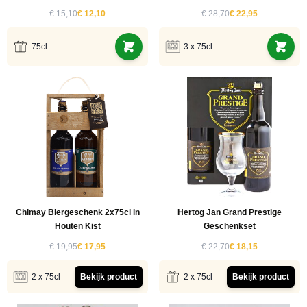
€ 15,10
€ 12,10
€ 28,70
€ 22,95
75cl
3 x 75cl
Chimay Biergeschenk 2x75cl in
Hertog Jan Grand Prestige
Houten Kist
Geschenkset
€ 19,95
€ 17,95
€ 22,70
€ 18,15
2 x 75cl
Bekijk product
2 x 75cl
Bekijk product