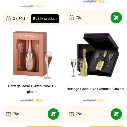
€ 59,95
€ 49,95
€ 16,20
€ 12,95
75cl
3 x 30cl
Bekijk product
Bottega Rosé Glamourbox + 2
Bottega Gold Luxe Giftbox + Glazen
glazen
€ 59,95
€ 49,95
€ 75,55
€ 70,00
75cl
75cl