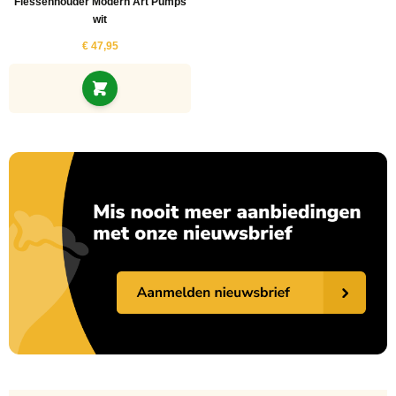
Flessenhouder Modern Art Pumps
wit
€ 47,95