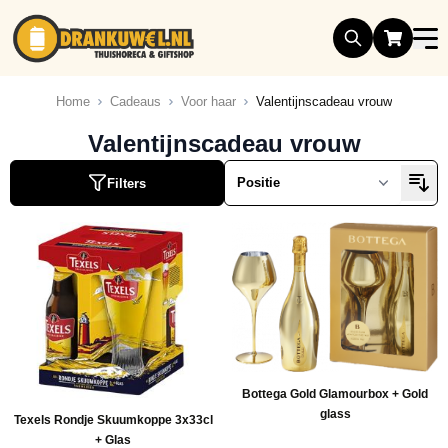
Ga naar de inhoud
Home
Cadeaus
Voor haar
Valentijnscadeau vrouw
Valentijnscadeau vrouw
Filters
Bottega Gold Glamourbox + Gold
glass
Texels Rondje Skuumkoppe 3x33cl
+ Glas