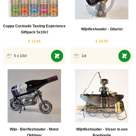
Coppa Cocktails Tasting Experience
Wijnfleshouder - Gitarist
Giftpack 5x10cl
€ 14,95
€ 18,95
5 x 10cl
1st
Wijn - Bierfleshouder - Motor
Wijnfleshouder - Visser in een
Oldtimer
Roeibootje