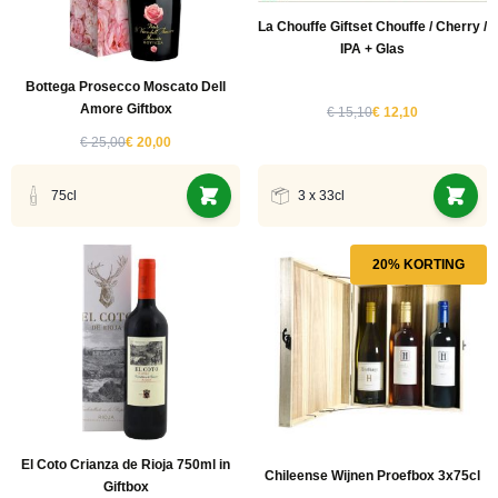
La Chouffe Giftset Chouffe / Cherry /
IPA + Glas
Bottega Prosecco Moscato Dell
Amore Giftbox
€ 15,10
€ 12,10
€ 25,00
€ 20,00
75cl
3 x 33cl
20% KORTING
El Coto Crianza de Rioja 750ml in
Chileense Wijnen Proefbox 3x75cl
Giftbox