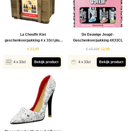
La Chouffe Kist
De Eeuwige Jeugd -
geschenkverpakking 4 x 33cl plus
Geschenkverpakking 4X33CL
glas en vilten
€ 22,65
€ 15,59
€ 12,95
4 x 33cl
Bekijk product
4 x 33cl
Bekijk product