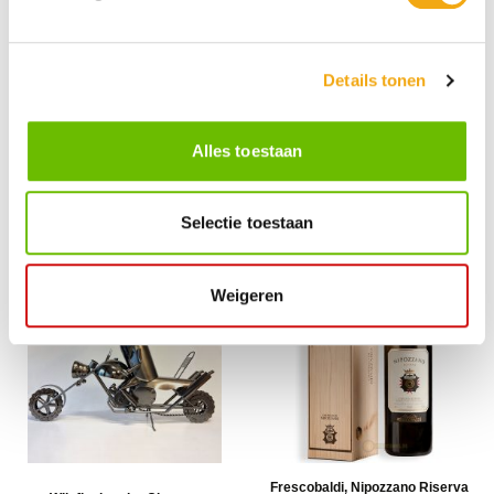
Details tonen
Wijnfleshouder Verliefd Stel op een
Wijnfleshouder Motorfiets met V-
Schommelbankje
Blok
Alles toestaan
€ 33,95
€ 38,95
1st
1st
Selectie toestaan
Award Winning
Weigeren
Frescobaldi, Nipozzano Riserva