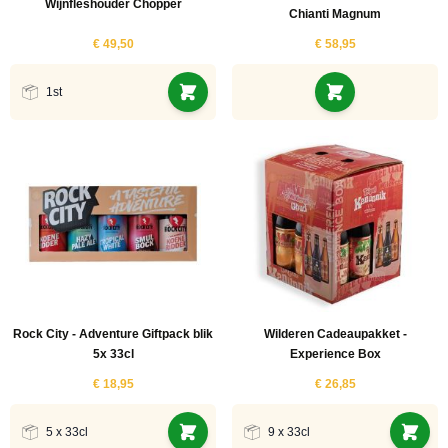
Wijnfleshouder Chopper
Chianti Magnum
€ 49,50
€ 58,95
1st
Rock City - Adventure Giftpack blik
Wilderen Cadeaupakket -
5x 33cl
Experience Box
€ 18,95
€ 26,85
5 x 33cl
9 x 33cl