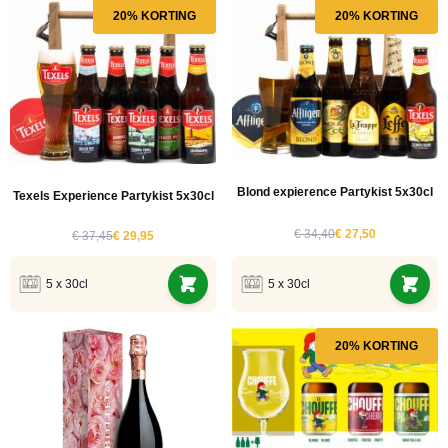
20% KORTING
20% KORTING
Blond expierence Partykist 5x30cl
Texels Experience Partykist 5x30cl
€ 34,40
€ 27,50
€ 37,45
€ 29,95
5 x 30cl
5 x 30cl
20% KORTING