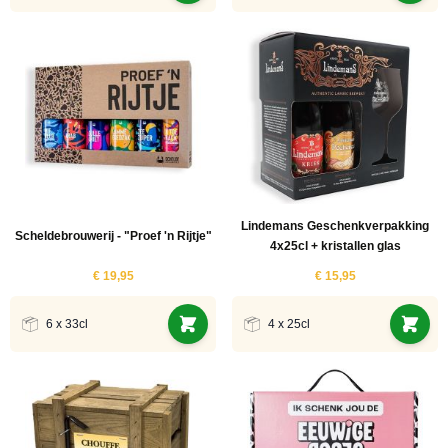
Lindemans Geschenkverpakking
Scheldebrouwerij - "Proef 'n Rijtje"
4x25cl + kristallen glas
€ 19,95
€ 15,95
6 x 33cl
4 x 25cl