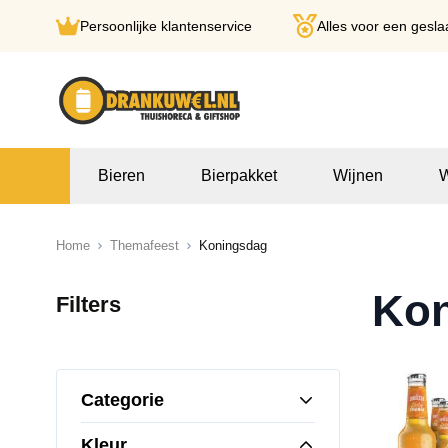
Persoonlijke klantenservice
Alles voor een gesla
Ga naar de inhoud
Bieren
Bierpakket
Wijnen
W
Home
Themafeest
Koningsdag
Ko
Filters
Categorie
Kleur