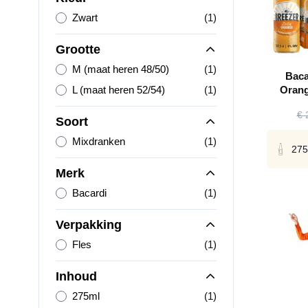
product
Zwart
(1)
Grootte
product
M (maat heren 48/50)
(1)
Baca
product
L (maat heren 52/54)
(1)
Orang
€ 
Soort
product
Mixdranken
(1)
275
Merk
product
Bacardi
(1)
Verpakking
product
Fles
(1)
Inhoud
product
275ml
(1)