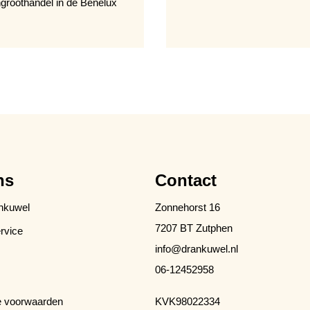
groothandel in de Benelux
ns
Contact
nkuwel
Zonnehorst 16
7207 BT Zutphen
rvice
info@drankuwel.nl
06-12452958
 voorwaarden
KVK
98022334