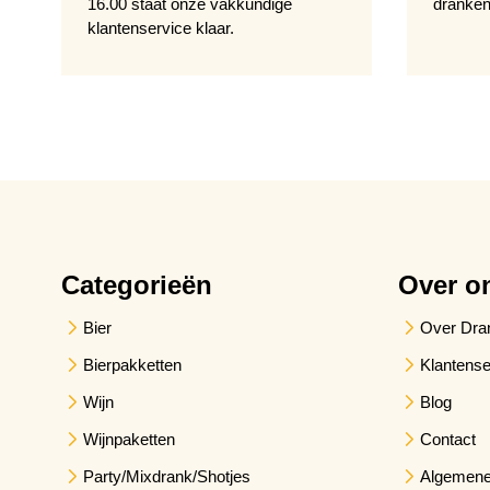
16.00 staat onze vakkundige
dranken
klantenservice klaar.
Categorieën
Over o
Bier
Over Dra
Bierpakketten
Klantense
Wijn
Blog
Wijnpaketten
Contact
Party/Mixdrank/Shotjes
Algemene