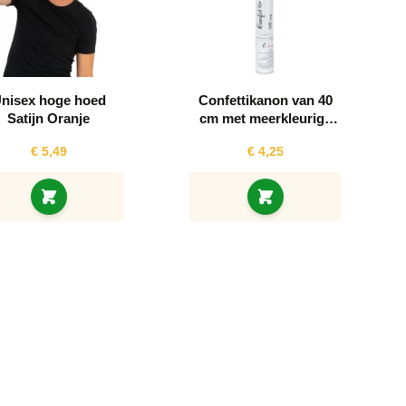
nisex hoge hoed
Confettikanon van 40
Satijn Oranje
cm met meerkleurige
rechthoekige papieren
€ 5,49
€ 4,25
confetti