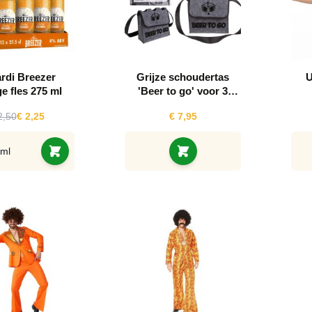
rdi Breezer
Grijze schoudertas
U
e fles 275 ml
'Beer to go' voor 3
flessen
2,50
€ 2,25
€ 7,95
ml