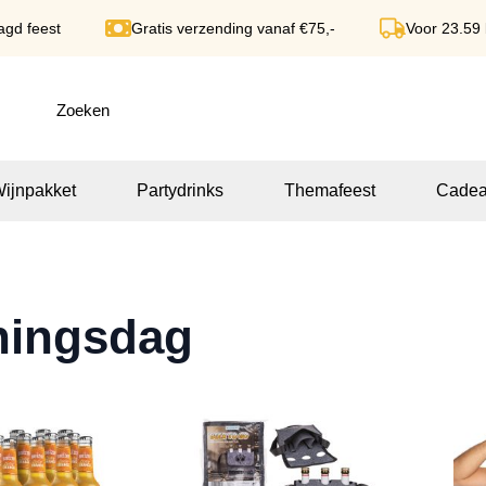
agd feest
Gratis verzending vanaf €75,-
Voor 23.59
ijnpakket
Partydrinks
Themafeest
Cadea
ningsdag