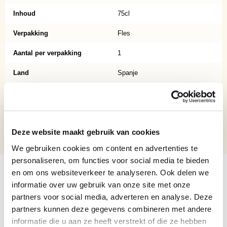
Inhoud
75cl
Verpakking
Fles
Aantal per verpakking
1
Land
Spanje
Wijnstreek
La Mancha
Schenktemperatuur
6 tot 9 graden Celcius
Deze website maakt gebruik van cookies
Alcoholpercentage
13
We gebruiken cookies om content en advertenties te
personaliseren, om functies voor social media te bieden
en om ons websiteverkeer te analyseren. Ook delen we
Gerelateerde producten
informatie over uw gebruik van onze site met onze
partners voor social media, adverteren en analyse. Deze
Navigating through the elements of the carousel is possible usi
Press to skip carousel
partners kunnen deze gegevens combineren met andere
informatie die u aan ze heeft verstrekt of die ze hebben