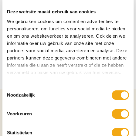
Deze website maakt gebruik van cookies
We gebruiken cookies om content en advertenties te
personaliseren, om functies voor social media te bieden
en om ons websiteverkeer te analyseren. Ook delen we
informatie over uw gebruik van onze site met onze
partners voor social media, adverteren en analyse. Deze
partners kunnen deze gegevens combineren met andere
informatie die u aan ze heeft verstrekt of die ze hebben
verzameld op basis van uw gebruik van hun services.
Toestemmingsselectie
Noodzakelijk
Details over het product
Voorkeuren
Wijnomschrijving Los Adventure Spaanse Rosé fles 75cl 11,0% alc
Heerlijke frisse rose uit het zonovergoten spanje. Proef de zomer in je
glas
Statistieken