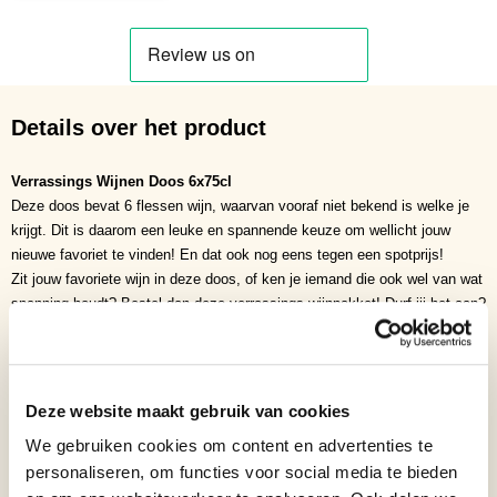
Details over het product
Verrassings Wijnen Doos 6x75cl
Deze doos bevat 6 flessen wijn, waarvan vooraf niet bekend is welke je
krijgt. Dit is daarom een leuke en spannende keuze om wellicht jouw
nieuwe favoriet te vinden! En dat ook nog eens tegen een spotprijs!
Zit jouw favoriete wijn in deze doos, of ken je iemand die ook wel van wat
spanning houdt? Bestel dan deze verrassings wijnpakket! Durf jij het aan?
Inhoud
75cl
Verpakking
Doos
Deze website maakt gebruik van cookies
Aantal per verpakking
6
We gebruiken cookies om content en advertenties te
Pakket
Wijnpakket
personaliseren, om functies voor social media te bieden