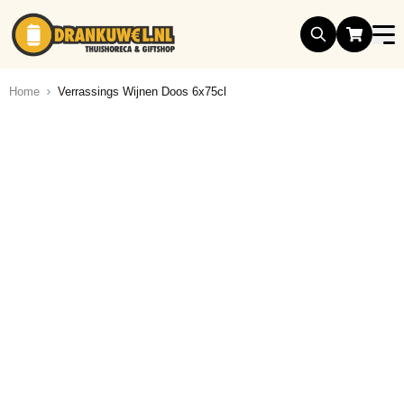
Ga naar de inhoud
Home
Verrassings Wijnen Doos 6x75cl