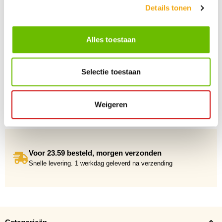
Details tonen
+10 Jaar dé drankengroothandel
Al sinds 2012 dé (online) drankengroothandel in de Benelux
Alles toestaan
Selectie toestaan
Gratis verzending vanaf €75,-
Weigeren
Voor 23.59 besteld, morgen verzonden
Snelle levering. 1 werkdag geleverd na verzending