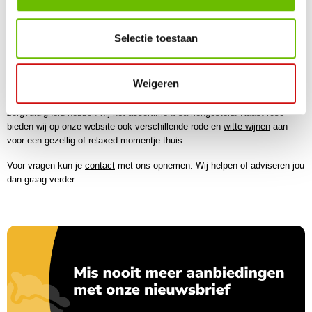
door de blauwe schillen heel even in contact te brengen met het kleurloze
druivensap. Hoe langer het contact, des te donkerder de wijn.
Selectie toestaan
Rosé wijn kopen bij Drankuwel
Weigeren
Via onze website van Drankuwel vind je allerlei verschillende rosé wijnen.
De flessen rosé zijn verkrijgbaar in verschillende prijsklassen en met veel
zorgvuldigheid hebben wij het assortiment samengesteld. Naast rosé
bieden wij op onze website ook verschillende rode en
witte wijnen
aan
voor een gezellig of relaxed momentje thuis.
Voor vragen kun je
contact
met ons opnemen. Wij helpen of adviseren jou
dan graag verder.