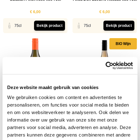
€ 6,00
€ 6,00
75cl
Bekijk product
75cl
Bekijk product
BIO Wijn
Deze website maakt gebruik van cookies
We gebruiken cookies om content en advertenties te
Rossini Prosecco Frizzante fles
Green Trail Organic Rose Bio
personaliseren, om functies voor social media te bieden
75cl
en om ons websiteverkeer te analyseren. Ook delen we
€ 6,95
€ 7,95
informatie over uw gebruik van onze site met onze
partners voor social media, adverteren en analyse. Deze
75cl
75cl
partners kunnen deze gegevens combineren met andere