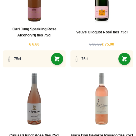
Carl Jung Sparkling Rose
Veuve Clicquot Rosé fles 75cl
Alcoholvrij fles 75cl
€ 6,60
€ 80,00
€ 75,00
75cl
75cl
Calusari Pinot Rose fles 75cl
Finca Don Gavarre Rosado fles 75cl