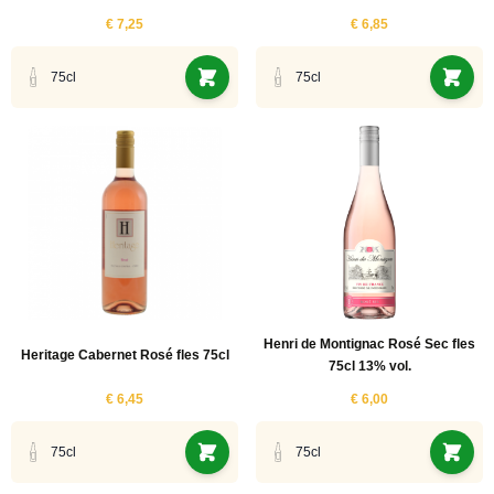
€ 7,25
€ 6,85
75cl
75cl
Henri de Montignac Rosé Sec fles
Heritage Cabernet Rosé fles 75cl
75cl 13% vol.
€ 6,45
€ 6,00
75cl
75cl