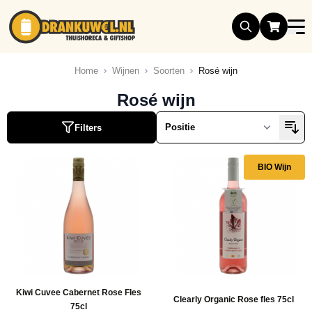
Ga naar de inhoud
Home
Wijnen
Soorten
Rosé wijn
Rosé wijn
Filters
BIO Wijn
Kiwi Cuvee Cabernet Rose Fles
Clearly Organic Rose fles 75cl
75cl