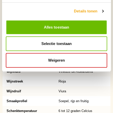
11%
Details tonen
Merk
Los Señores
Wijnsoort
Wit
Alles toestaan
Inhoud
75cl
Verpakking
Fles
Selectie toestaan
Aantal per verpakking
1
Weigeren
Land
Spanje
Wijnhuis
Viñedos de Aldeanueva
Wijnstreek
Rioja
Wijndruif
Viura
Smaakprofiel
Soepel, rijp en fruitig
Schenktemperatuur
6 tot 12 graden Celcius