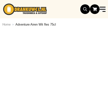
Ga naar de inhoud
Home
Adventure Airen Wit fles 75cl