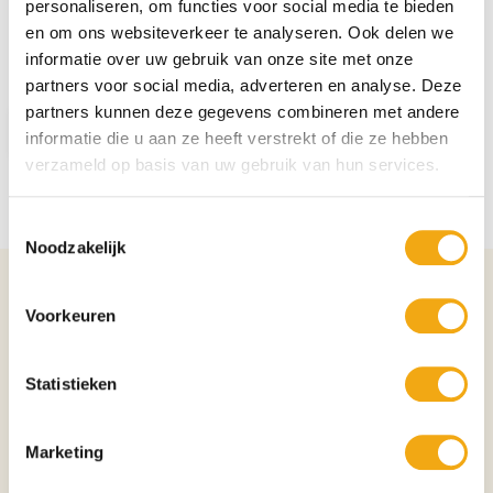
personaliseren, om functies voor social media te bieden
Verstuur met luxe cadeaukist
+
€ 7,00
en om ons websiteverkeer te analyseren. Ook delen we
informatie over uw gebruik van onze site met onze
partners voor social media, adverteren en analyse. Deze
partners kunnen deze gegevens combineren met andere
Aantal
In winkelwagen
informatie die u aan ze heeft verstrekt of die ze hebben
verzameld op basis van uw gebruik van hun services.
Toestemmingsselectie
Noodzakelijk
Details over het product
Voorkeuren
Los Adventure Airen Blanco is een fruitige soepele witte wijn. Een typisch
Spaanse allemansvriend die gemaakt is van de Spaanse Airen druif. In de
Statistieken
neus en mond citrustonen in combinatie met groene appels.
Smaak
Groengeel in de kleur met geuren als citroen, grapefruit en peer. Een
Marketing
mooie balans in het fruit en de zuren.
Wijnomschrijving Land: Spanje Streek: Rioja Druifsoort (en): Airen Alcohol