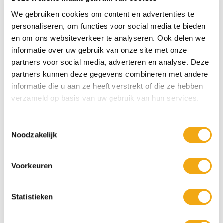
proberen we een zo goed mogelijke service te
kunnen bieden. Zowel online als in de winkel
We gebruiken cookies om content en advertenties te
hebben wij dit hoog in het vaandel staan.
personaliseren, om functies voor social media te bieden
en om ons websiteverkeer te analyseren. Ook delen we
informatie over uw gebruik van onze site met onze
partners voor social media, adverteren en analyse. Deze
partners kunnen deze gegevens combineren met andere
Es
Jer
informatie die u aan ze heeft verstrekt of die ze hebben
the
oe
verzameld op basis van uw gebruik van hun services.
r
n
Toestemmingsselectie
Noodzakelijk
Voorkeuren
He
Da
nd
ve
Statistieken
rik