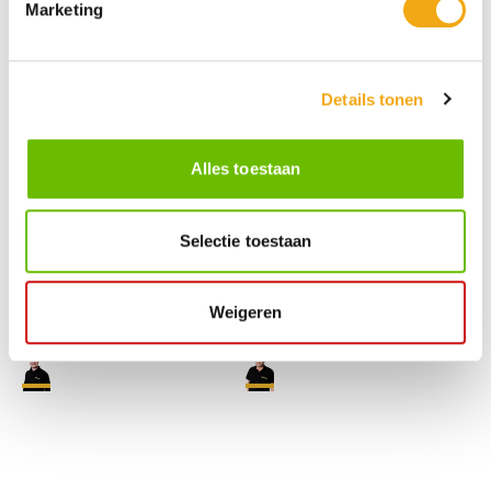
Marketing
Ge
Ci
Details tonen
rrit
sc
a
Alles toestaan
Selectie toestaan
Ma
La
Weigeren
rlo
rs