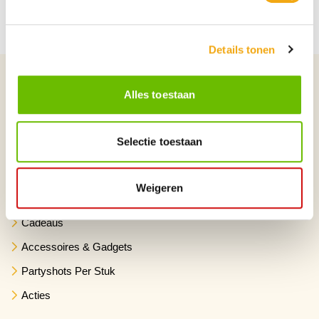
Details tonen
Categorieën
Alles toestaan
Bier
Bierpakketten
Selectie toestaan
Wijn
Wijnpaketten
Weigeren
Party/Mixdrank/Shotjes
Cadeaus
Accessoires & Gadgets
Partyshots Per Stuk
Acties