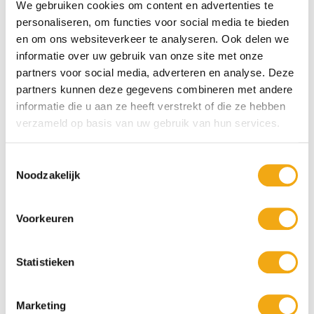
We gebruiken cookies om content en advertenties te
Persoonlijke klantenservice
personaliseren, om functies voor social media te bieden
Maandag t/m vrijdag van 09.00 tot 16.00 staat onze
en om ons websiteverkeer te analyseren. Ook delen we
vakkundige klantenservice klaar.
informatie over uw gebruik van onze site met onze
partners voor social media, adverteren en analyse. Deze
partners kunnen deze gegevens combineren met andere
informatie die u aan ze heeft verstrekt of die ze hebben
+10 Jaar dé drankengroothandel
verzameld op basis van uw gebruik van hun services.
Al sinds 2012 dé (online) drankengroothandel in de Benelux
Toestemmingsselectie
Noodzakelijk
Gratis verzending vanaf €75,-
Voorkeuren
Statistieken
Voor 23.59 besteld, morgen verzonden
Marketing
Snelle levering. 1 werkdag geleverd na verzending