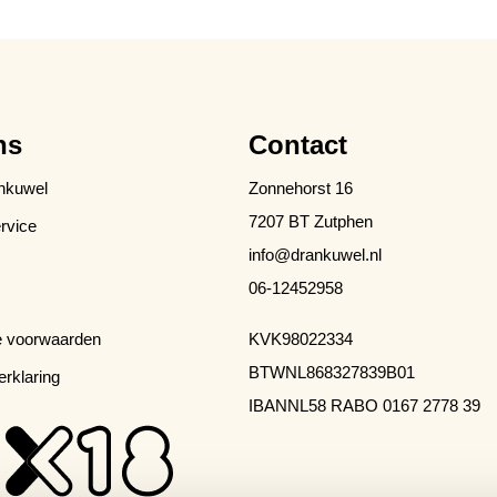
ns
Contact
nkuwel
Zonnehorst 16
7207 BT Zutphen
rvice
info@drankuwel.nl
06-12452958
 voorwaarden
KVK
98022334
BTW
NL868327839B01
erklaring
IBAN
NL58 RABO 0167 2778 39