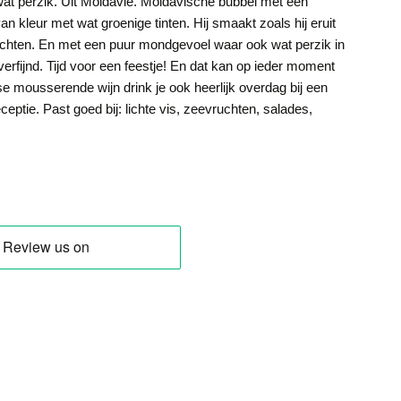
 wat perzik. Uit Moldavië. Moldavische bubbel met een
an kleur met wat groenige tinten. Hij smaakt zoals hij eruit
 vruchten. En met een puur mondgevoel waar ook wat perzik in
verfijnd. Tijd voor een feestje! En dat kan op ieder moment
se mousserende wijn drink je ook heerlijk overdag bij een
eptie. Past goed bij: lichte vis, zeevruchten, salades,