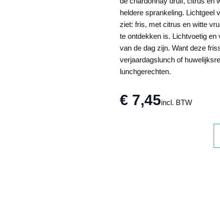
de chardonnay druif, citrus en
heldere sprankeling. Lichtgeel v
ziet: fris, met citrus en witte
te ontdekken is. Lichtvoetig en 
van de dag zijn. Want deze fris
verjaardagslunch of huwelijksrec
lunchgerechten.
€ 7,45
incl. BTW