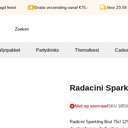
agd feest
Gratis verzending vanaf €75,-
Voor 23.59
ijnpakket
Partydrinks
Themafeest
Cadea
Radacini Spark
Niet op voorraad
SKU 1851
Radicini Sparkling Brut 75cl 12%