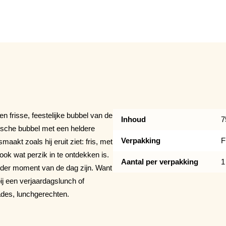
Tijdelijk niet op voorraad
en frisse, feestelijke bubbel van de
Inhoud
7
vische bubbel met een heldere
Verpakking
F
maakt zoals hij eruit ziet: fris, met
ok wat perzik in te ontdekken is.
Aantal per verpakking
1
 ieder moment van de dag zijn. Want
ij een verjaardagslunch of
lades, lunchgerechten.