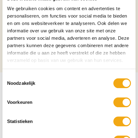
HORECAGOEDKOOP.NL en profiteer van de scherpe prijs!
We gebruiken cookies om content en advertenties te
Merk
Martini
personaliseren, om functies voor social media te bieden
en om ons websiteverkeer te analyseren. Ook delen we
Inhoud
75cl
informatie over uw gebruik van onze site met onze
Verpakking
Fles
partners voor social media, adverteren en analyse. Deze
partners kunnen deze gegevens combineren met andere
Aantal per verpakking
1
informatie die u aan ze heeft verstrekt of die ze hebben
Alcoholpercentage
15%
verzameld op basis van uw gebruik van hun services.
Toestemmingsselectie
Noodzakelijk
Gerelateerde producten
Voorkeuren
Navigating through the elements of the carousel is possible usi
Press to skip carousel
Statistieken