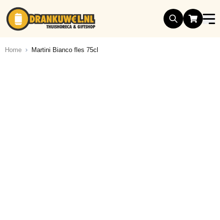
Ga naar de inhoud
Home
Martini Bianco fles 75cl