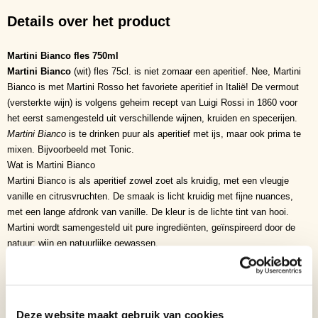
Details over het product
Martini Bianco fles 750ml
Martini Bianco
(wit) fles 75cl. is niet zomaar een aperitief. Nee, Martini
Bianco is met
Martini Rosso
het favoriete aperitief in Italië! De vermout
(versterkte wijn) is volgens geheim recept van Luigi Rossi in 1860 voor
het eerst samengesteld uit verschillende wijnen, kruiden en specerijen.
Martini Bianco
is te drinken puur als aperitief met ijs, maar ook prima te
mixen. Bijvoorbeeld met
Tonic
.
Wat is Martini Bianco
Martini Bianco is als aperitief zowel zoet als kruidig, met een vleugje
vanille en citrusvruchten. De smaak is licht kruidig met fijne nuances,
met een lange afdronk van vanille. De kleur is de lichte tint van hooi.
Martini wordt samengesteld uit pure ingrediënten, geïnspireerd door de
natuur: wijn en natuurlijke gewassen.
Puur of met ijs, in de mix of in een lekkere cocktail, met Martini Bianco is
het altijd lekker!
Bestel voordelig bij Horecagoedkoop.nl
Bestel vandaag nog Martini Bianco (wit) fles. bij
Deze website maakt gebruik van cookies