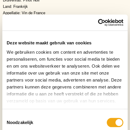
Druivenras: Pinot Noir
Land: Frankrijk
Appellatie: Vin de France
Verse persing
Afsluiting: Schroefdop
Smaaktype: Verkwikkend
Inhoud: 0.75
Deze website maakt gebruik van cookies
Serveertemperatuur: 12 tot 15 graden
Assemblage: Pinot Noir
We gebruiken cookies om content en advertenties te
Alcohol percentage: 12,5%
personaliseren, om functies voor social media te bieden
en om ons websiteverkeer te analyseren. Ook delen we
Merk
Kiwi Cuvée
informatie over uw gebruik van onze site met onze
Wijnsoort
Rood
partners voor social media, adverteren en analyse. Deze
partners kunnen deze gegevens combineren met andere
Inhoud
75cl
informatie die u aan ze heeft verstrekt of die ze hebben
verzameld op basis van uw gebruik van hun services.
Verpakking
Fles
Aantal per verpakking
1
Toestemmingsselectie
Noodzakelijk
Alcoholpercentage
12,5%