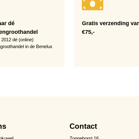
aar dé
Gratis verzending va
engroothandel
€75,-
 2012 dé (online)
groothandel in de Benelux
ns
Contact
nkuwel
Zonnehorst 16