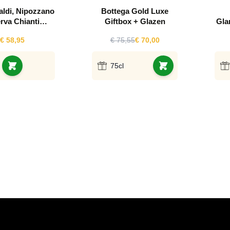
aldi, Nipozzano
Bottega Gold Luxe
rva Chianti
Giftbox + Glazen
Gla
Magnum
€ 58,95
€ 75,55
€ 70,00
75cl