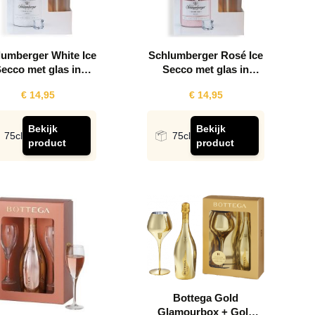
lumberger White Ice
Schlumberger Rosé Ice
ecco met glas in
Secco met glas in
Giftpack
Giftpack
€ 14,95
€ 14,95
Bekijk
Bekijk
75cl
75cl
product
product
Bottega Gold
Glamourbox + Gold