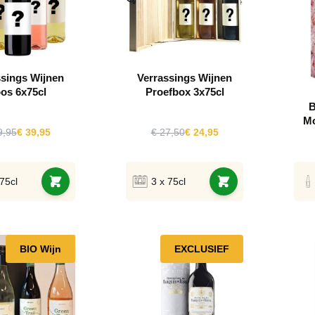
ssings Wijnen
Verrassings Wijnen
os 6x75cl
Proefbox 3x75cl
B
Mo
9,95
€ 39,95
€ 27,50
€ 24,95
 75cl
3 x 75cl
BIO Wijn
EXCLUSIEF