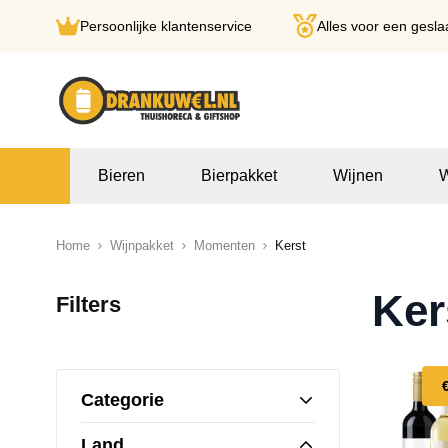
Persoonlijke klantenservice
Alles voor een gesla
Ga naar de inhoud
Bieren
Bierpakket
Wijnen
W
Home
Wijnpakket
Momenten
Kerst
Ker
Filters
Categorie
Land