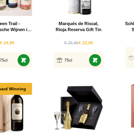
een Trail -
Marqués de Riscal,
Sch
sche Wijnen in
Rioja Reserva Gift Tin
S
Luxe
nkverpakking
€ 24,95
€ 25,95
€ 22,06
 75cl
75cl
ard Winning