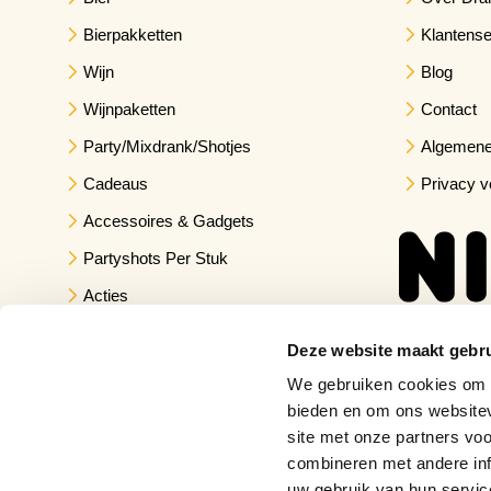
Bierpakketten
Klantense
Wijn
Blog
Wijnpaketten
Contact
Party/Mixdrank/Shotjes
Algemene
Cadeaus
Privacy v
Accessoires & Gadgets
Partyshots Per Stuk
Acties
Deze website maakt gebru
We gebruiken cookies om c
bieden en om ons websitev
site met onze partners vo
combineren met andere inf
uw gebruik van hun servic