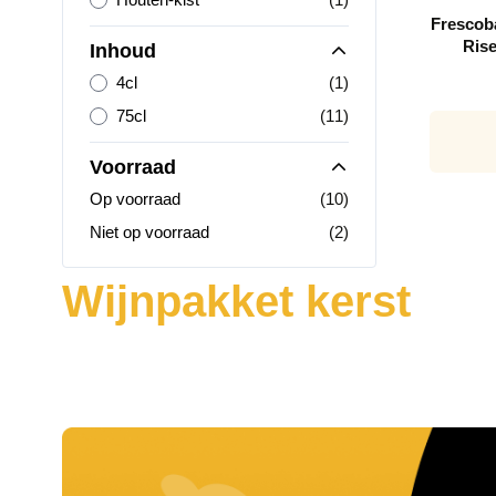
Frescob
Rise
Inhoud
product
4cl
(1)
producten
75cl
(11)
Voorraad
producten
Op voorraad
(10)
producten
Niet op voorraad
(2)
Wijnpakket kerst