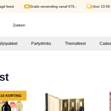
agd feest
Gratis verzending vanaf €75,-
Voor 23.59
ijnpakket
Partydrinks
Themafeest
Cadea
st
€10 KORTING