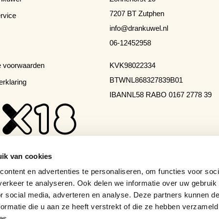
7207 BT Zutphen
rvice
info@drankuwel.nl
06-12452958
 voorwaarden
KVK
98022334
BTW
NL868327839B01
erklaring
IBAN
NL58 RABO 0167 2778 39
ik van cookies
ontent en advertenties te personaliseren, om functies voor soci
erkeer te analyseren. Ook delen we informatie over uw gebruik
or social media, adverteren en analyse. Deze partners kunnen 
ormatie die u aan ze heeft verstrekt of die ze hebben verzameld
es.