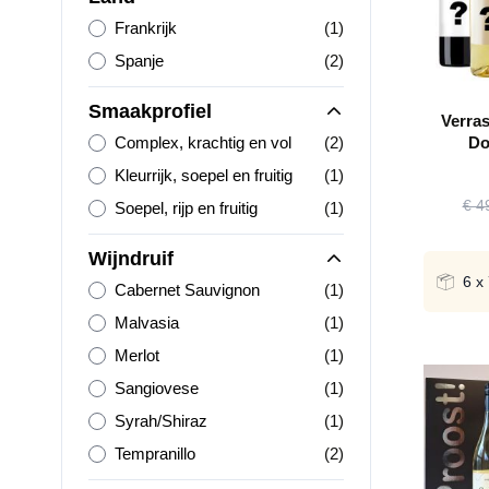
product
Frankrijk
(1)
producten
Spanje
(2)
Smaakprofiel
Verra
producten
Complex, krachtig en vol
(2)
Do
product
Kleurrijk, soepel en fruitig
(1)
€ 4
product
Soepel, rijp en fruitig
(1)
Wijndruif
6 x
product
Cabernet Sauvignon
(1)
product
Malvasia
(1)
product
Merlot
(1)
product
Sangiovese
(1)
product
Syrah/Shiraz
(1)
producten
Tempranillo
(2)