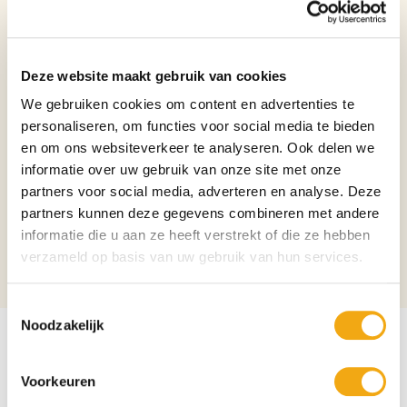
totale drinkervaring.
Perfect voor feestjes, carnaval en gezellige rondes met vrienden die van
een frisse kick houden.
Deze website maakt gebruik van cookies
Inhoud
2cl
We gebruiken cookies om content en advertenties te
personaliseren, om functies voor social media te bieden
Soort
Shots
en om ons websiteverkeer te analyseren. Ook delen we
Binnenlands?
Nee
informatie over uw gebruik van onze site met onze
partners voor social media, adverteren en analyse. Deze
Verpakking
Per stuk
partners kunnen deze gegevens combineren met andere
Aantal per verpakking
1
informatie die u aan ze heeft verstrekt of die ze hebben
verzameld op basis van uw gebruik van hun services.
Alcoholpercentage
15%
Toestemmingsselectie
Noodzakelijk
Voorkeuren