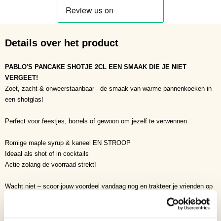
Details over het product
PABLO'S PANCAKE SHOTJE 2CL EEN SMAAK DIE JE NIET
VERGEET!
Zoet, zacht & onweerstaanbaar - de smaak van warme pannenkoeken in
een shotglas!
Perfect voor feestjes, borrels of gewoon om jezelf te verwennen.
Romige maple syrup & kaneel EN STROOP
Ideaal als shot of in cocktails
Actie zolang de voorraad strekt!
Wacht niet – scoor jouw voordeel vandaag nog en trakteer je vrienden op
de ultieme smaakbeleving! Pablo’s Pancake Shot - Net zo lekker als het
klinkt.