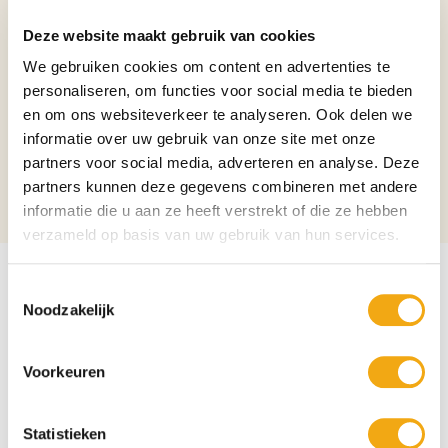
Inhoud
2cl
Deze website maakt gebruik van cookies
Soort
Shots
We gebruiken cookies om content en advertenties te
Binnenlands?
Nee
personaliseren, om functies voor social media te bieden
en om ons websiteverkeer te analyseren. Ook delen we
Verpakking
Per stuk
informatie over uw gebruik van onze site met onze
Aantal per verpakking
1
partners voor social media, adverteren en analyse. Deze
partners kunnen deze gegevens combineren met andere
Alcoholpercentage
14,5%
informatie die u aan ze heeft verstrekt of die ze hebben
verzameld op basis van uw gebruik van hun services.
Toestemmingsselectie
Noodzakelijk
Voorkeuren
Statistieken