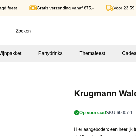
agd feest
Gratis verzending vanaf €75,-
Voor 23.59
ijnpakket
Partydrinks
Themafeest
Cadea
Krugmann Wald
Op voorraad
SKU 60007-1
Hier aangeboden: een heerlijk 