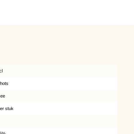
cl
hots
ee
er stuk
5%