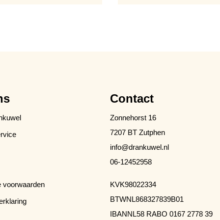
ns
Contact
nkuwel
Zonnehorst 16
7207 BT Zutphen
rvice
info@drankuwel.nl
06-12452958
 voorwaarden
KVK
98022334
BTW
NL868327839B01
erklaring
IBAN
NL58 RABO 0167 2778 39