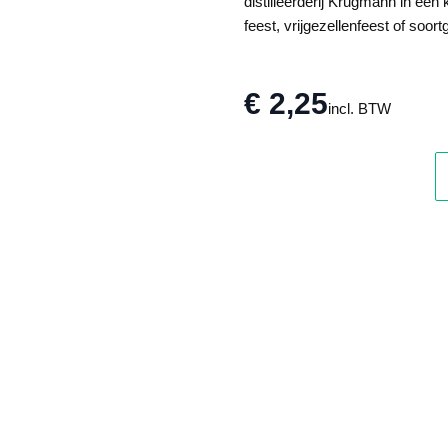
distilleerderij Krugmann in een 
feest, vrijgezellenfeest of soort
€ 2,25
incl. BTW