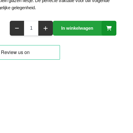
klein glazen flesje. De perfecte traktatie voor uw volgende
gelijke gelegenheid.
Aantal
In winkelwagen