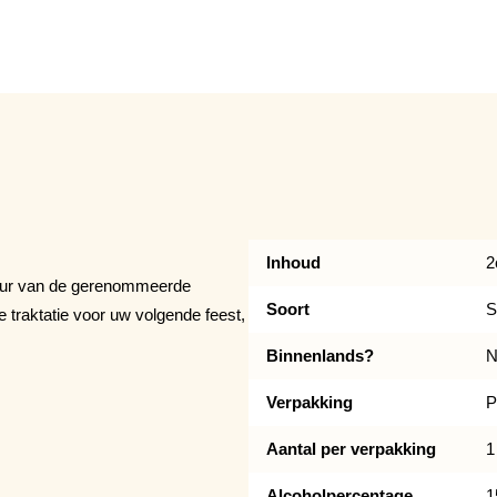
Inhoud
2
ikeur van de gerenommeerde
Soort
S
te traktatie voor uw volgende feest,
Binnenlands?
N
Verpakking
P
Aantal per verpakking
1
Alcoholpercentage
1