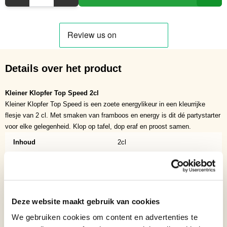
Details over het product
Kleiner Klopfer Top Speed 2cl
Kleiner Klopfer Top Speed is een zoete energylikeur in een kleurrijke
flesje van 2 cl. Met smaken van framboos en energy is dit dé partystarter
voor elke gelegenheid. Klop op tafel, dop eraf en proost samen.
Inhoud
2cl
Soort
Shots
Binnenlands?
Nee
Deze website maakt gebruik van cookies
Verpakking
Per stuk
We gebruiken cookies om content en advertenties te
Aantal per verpakking
1