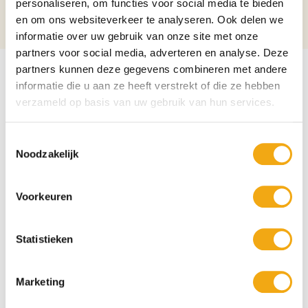
personaliseren, om functies voor social media te bieden
en om ons websiteverkeer te analyseren. Ook delen we
Alcoholpercentage
15%
informatie over uw gebruik van onze site met onze
partners voor social media, adverteren en analyse. Deze
partners kunnen deze gegevens combineren met andere
informatie die u aan ze heeft verstrekt of die ze hebben
verzameld op basis van uw gebruik van hun services.
Toestemmingsselectie
Noodzakelijk
Voorkeuren
Statistieken
Marketing
Persoonlijke klantenservice
Maandag t/m vrijdag van 09.00 tot 16.00 staat onze