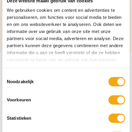
Deze website maakt gebruik van cookies
Aantal per verpakking
5
We gebruiken cookies om content en advertenties te
Pakket
Bierpakket
personaliseren, om functies voor social media te bieden
en om ons websiteverkeer te analyseren. Ook delen we
Biersoort
Pils
informatie over uw gebruik van onze site met onze
partners voor social media, adverteren en analyse. Deze
Alcoholpercentage
5%
partners kunnen deze gegevens combineren met andere
informatie die u aan ze heeft verstrekt of die ze hebben
verzameld op basis van uw gebruik van hun services.
Toestemmingsselectie
Noodzakelijk
Voorkeuren
Statistieken