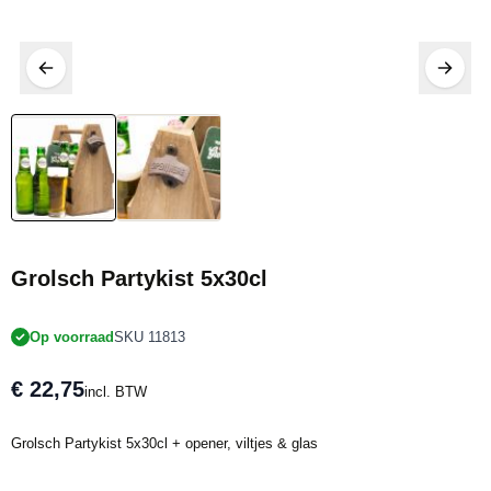
20% KORTING
Grolsch Partykist 5x30cl
Op voorraad
SKU 11813
€ 22,75
incl. BTW
Grolsch Partykist 5x30cl + opener, viltjes & glas