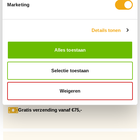
Marketing
Persoonlijke klantenservice
Details tonen
Maandag t/m vrijdag van 09.00 tot 16.00 staat onze
vakkundige klantenservice klaar.
Alles toestaan
+10 Jaar dé drankengroothandel
Selectie toestaan
Al sinds 2012 dé (online) drankengroothandel in de Benelux
Weigeren
Gratis verzending vanaf €75,-