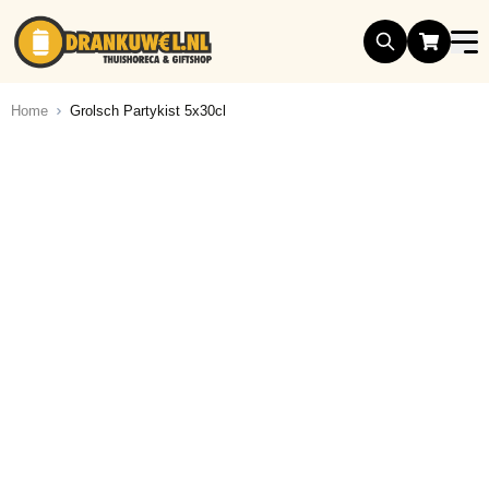
Ga naar de inhoud
Home
Grolsch Partykist 5x30cl