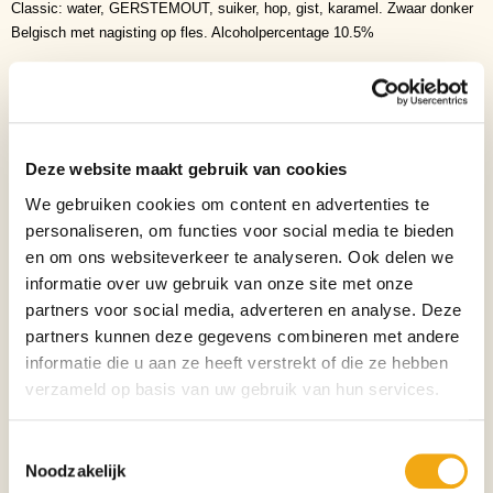
Classic: water, GERSTEMOUT, suiker, hop, gist, karamel. Zwaar donker
Belgisch met nagisting op fles. Alcoholpercentage 10.5%
GULDEN DRAAK CLASSIC:
Genoemd naar de legendarische gouden
draak op de top van het Gentse Belfort. Donker, met een volle
schuimkraag en de smaak van geroosterde mout en koffie met een lichte
toets van hop. Alcohol 10,5% Vol.
Deze website maakt gebruik van cookies
GULDEN DRAAK 9000 QUADRUPLE:
Bevat 4 keer meer mout dan
We gebruiken cookies om content en advertenties te
gewoon bier. 3 soorten mout geven dit bier een diepgouden amberkleur en
personaliseren, om functies voor social media te bieden
een licht fruitig aroma. Geniet van de zoete en subtiele smaak. Alcohol
en om ons websiteverkeer te analyseren. Ook delen we
10,5% Vol.
informatie over uw gebruik van onze site met onze
partners voor social media, adverteren en analyse. Deze
Biersoort
Tripel
partners kunnen deze gegevens combineren met andere
Inhoud
33cl
informatie die u aan ze heeft verstrekt of die ze hebben
verzameld op basis van uw gebruik van hun services.
Verpakking
Doos
Aantal per verpakking
2
Toestemmingsselectie
Noodzakelijk
Alcoholpercentage
10.5%