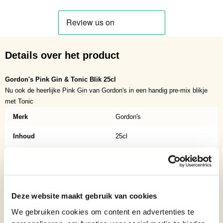
Details over het product
Gordon's Pink Gin & Tonic Blik 25cl
Nu ook de heerlijke Pink Gin van Gordon's in een handig pre-mix blikje
met Tonic
Merk
Gordon's
Inhoud
25cl
Soort
Mixdranken
Binnenlands?
Nee
Verpakking
Blik
Deze website maakt gebruik van cookies
We gebruiken cookies om content en advertenties te
Aantal per verpakking
1