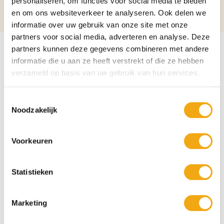
personaliseren, om functies voor social media te bieden
Alcoholpercentage
5%
en om ons websiteverkeer te analyseren. Ook delen we
informatie over uw gebruik van onze site met onze
partners voor social media, adverteren en analyse. Deze
partners kunnen deze gegevens combineren met andere
informatie die u aan ze heeft verstrekt of die ze hebben
verzameld op basis van uw gebruik van hun services.
Toestemmingsselectie
Noodzakelijk
Voorkeuren
Statistieken
Marketing
Persoonlijke klantenservice
Maandag t/m vrijdag van 09.00 tot 16.00 staat onze