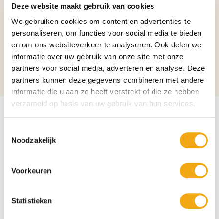
Deze website maakt gebruik van cookies
Binnenlands?
Nee
We gebruiken cookies om content en advertenties te
personaliseren, om functies voor social media te bieden
Verpakking
Doos
en om ons websiteverkeer te analyseren. Ook delen we
informatie over uw gebruik van onze site met onze
Aantal per verpakking
7
partners voor social media, adverteren en analyse. Deze
Alcoholpercentage
14,9%
partners kunnen deze gegevens combineren met andere
informatie die u aan ze heeft verstrekt of die ze hebben
verzameld op basis van uw gebruik van hun services.
Toestemmingsselectie
Noodzakelijk
Voorkeuren
Statistieken