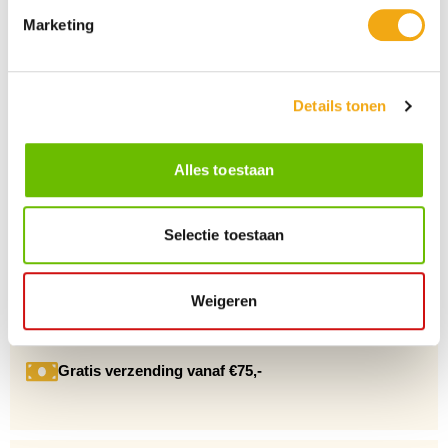
Marketing
Persoonlijke klantenservice
Details tonen
Maandag t/m vrijdag van 09.00 tot 16.00 staat onze
vakkundige klantenservice klaar.
Alles toestaan
+10 Jaar dé drankengroothandel
Selectie toestaan
Al sinds 2012 dé (online) drankengroothandel in de Benelux
Weigeren
Gratis verzending vanaf €75,-