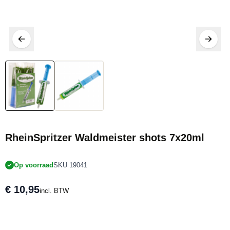
RheinSpritzer Waldmeister shots 7x20ml
Op voorraad
SKU 19041
€ 10,95
incl. BTW