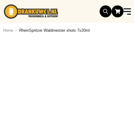
Ga naar de inhoud
Home
RheinSpritzer Waldmeister shots 7x20ml