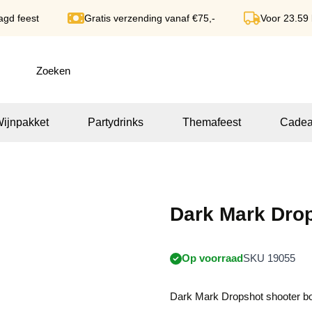
agd feest
Gratis verzending vanaf €75,-
Voor 23.59
ijnpakket
Partydrinks
Themafeest
Cadea
Dark Mark Dro
Op voorraad
SKU 19055
Dark Mark Dropshot shooter b