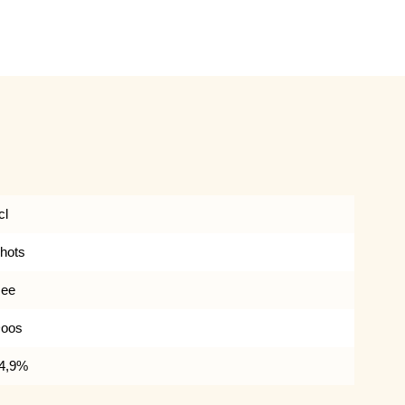
cl
hots
ee
oos
4,9%