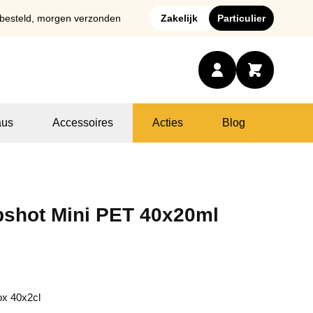
 besteld, morgen verzonden
Zakelijk
Particulier
us
Accessoires
Acties
Blog
pshot Mini PET 40x20ml
ox 40x2cl