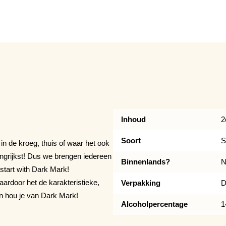
Inhoud
2
Soort
S
 in de kroeg, thuis of waar het ook
angrijkst! Dus we brengen iedereen
Binnenlands?
N
start with Dark Mark!
ardoor het de karakteristieke,
Verpakking
D
an hou je van Dark Mark!
Alcoholpercentage
1