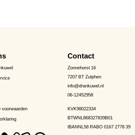
ns
Contact
nkuwel
Zonnehorst 16
7207 BT Zutphen
rvice
info@drankuwel.nl
06-12452958
 voorwaarden
KVK
98022334
BTW
NL868327839B01
erklaring
IBAN
NL58 RABO 0167 2778 39