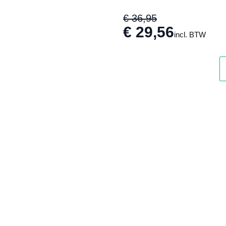
€ 36,95
€ 29,56
incl. BTW