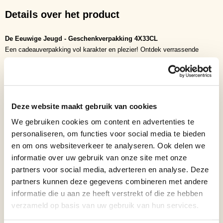
Details over het product
De Eeuwige Jeugd - Geschenkverpakking 4X33CL
Een cadeauverpakking vol karakter en plezier! Ontdek verrassende
speciaal bieren met unieke smaken en namen. Ideaal om te delen of
cadeau te doen aan iemand die jong van geest is.
Deze cadeauverpakking is een ode aan jeugdigheid, humor en
karaktervolle bieren. Elk flesje heeft een eigen naam, verhaal en smaak.
Deze website maakt gebruik van cookies
Van fris en fruitig tot krachtig en uitgesproken. Een perfecte
We gebruiken cookies om content en advertenties te
kennismaking met een unieke bierlijn vol eigenheid en een knipoog. Deel
personaliseren, om functies voor social media te bieden
de pret en ontdek wie jij de eeuwige jeugd schenkt!
en om ons websiteverkeer te analyseren. Ook delen we
informatie over uw gebruik van onze site met onze
Land van herkomst:
Netherlands
partners voor social media, adverteren en analyse. Deze
Merk:
EEUWIGE JEUGD
partners kunnen deze gegevens combineren met andere
Assortimentstype:
CORE RANGE
Productsoort:
SPECIAALBIER
informatie die u aan ze heeft verstrekt of die ze hebben
Bierstijl:
COMBINATIE / GESCHENK
verzameld op basis van uw gebruik van hun services.
Inhoud
33cl