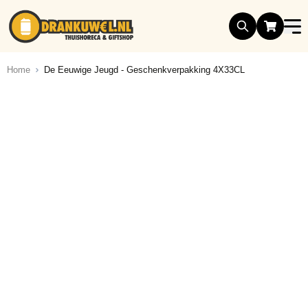
Ga naar de inhoud
Home
De Eeuwige Jeugd - Geschenkverpakking 4X33CL