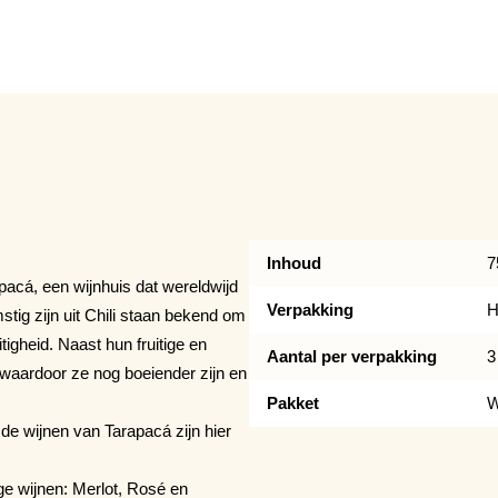
20% KORTING
Inhoud
7
pacá, een wijnhuis dat wereldwijd
Verpakking
H
tig zijn uit Chili staan bekend om
tigheid. Naast hun fruitige en
Aantal per verpakking
3
waardoor ze nog boeiender zijn en
Pakket
W
e wijnen van Tarapacá zijn hier
ge wijnen: Merlot, Rosé en