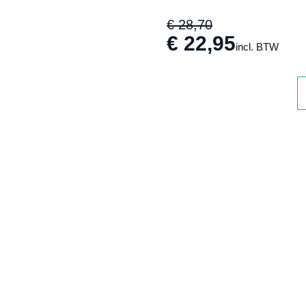
€ 28,70
€ 22,95
incl. BTW