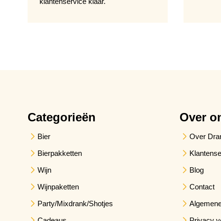
klantenservice klaar.
Categorieën
Over o
Bier
Over Dra
Bierpakketten
Klantense
Wijn
Blog
Wijnpaketten
Contact
Party/Mixdrank/Shotjes
Algemene
Cadeaus
Privacy v