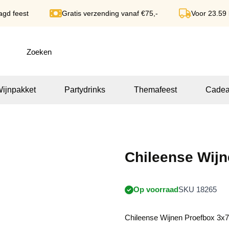
agd feest
Gratis verzending vanaf €75,-
Voor 23.59
ijnpakket
Partydrinks
Themafeest
Cadea
Chileense Wijn
Op voorraad
SKU 18265
Chileense Wijnen Proefbox 3x7