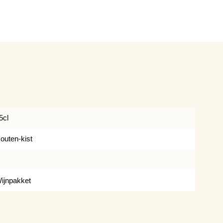
5cl
outen-kist
ijnpakket