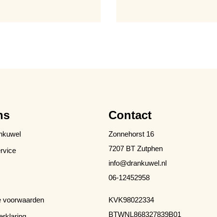
ns
Contact
nkuwel
Zonnehorst 16
7207 BT Zutphen
rvice
info@drankuwel.nl
06-12452958
 voorwaarden
KVK
98022334
BTW
NL868327839B01
erklaring