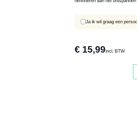
herinneren aan het ontspannen 
Ja ik wil graag een perso
€ 15,99
incl. BTW