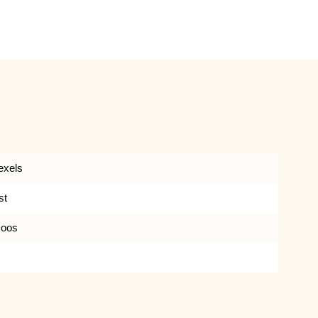
exels
st
oos