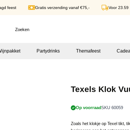
agd feest
Gratis verzending vanaf €75,-
Voor 23.59
ijnpakket
Partydrinks
Themafeest
Cadea
Texels Klok Vu
Op voorraad
SKU 60059
Zoals het klokje op Texel tikt, 