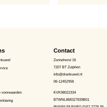
ns
Contact
nkuwel
Zonnehorst 16
7207 BT Zutphen
rvice
info@drankuwel.nl
06-12452958
 voorwaarden
KVK
98022334
BTW
NL868327839B01
erklaring
IBAN
NL58 RABO 0167 2778 39