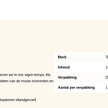
Merk
T
Inhoud
1
 leven we in ons eigen tempo. Als
Verpakking
D
enieten van de mooie momenten en
Aantal per verpakking
1
ntspannen eilandgevoel!