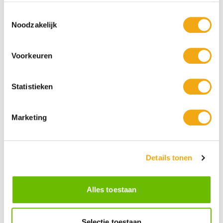
Toestemmingsselectie
Noodzakelijk
Persoonlijke klantenservice
Maandag t/m vrijdag van 09.00 tot 16.00 staat onze
Voorkeuren
vakkundige klantenservice klaar.
Statistieken
+10 Jaar dé drankengroothandel
Al sinds 2012 dé (online) drankengroothandel in de Benelux
Marketing
Details tonen
Gratis verzending vanaf €75,-
Alles toestaan
Selectie toestaan