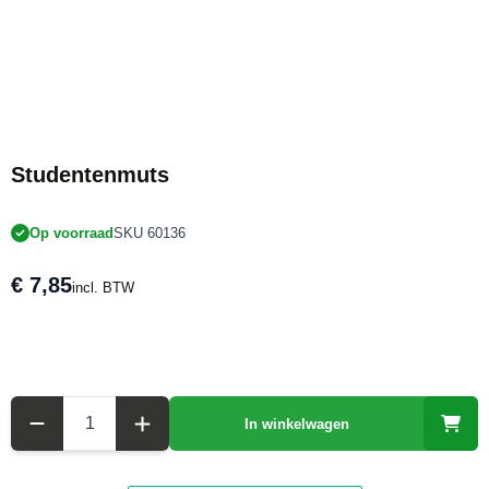
Studentenmuts
Op voorraad
SKU 60136
€ 7,85
incl. BTW
Aantal
In winkelwagen