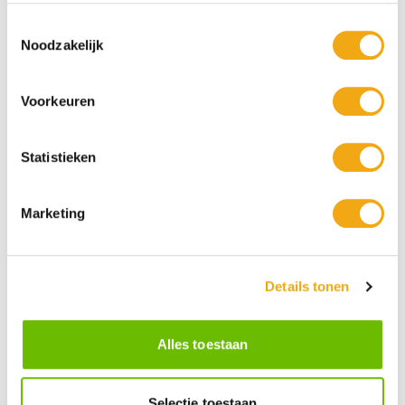
Toestemmingsselectie
Noodzakelijk
Persoonlijke klantenservice
Maandag t/m vrijdag van 09.00 tot 16.00 staat onze
Voorkeuren
vakkundige klantenservice klaar.
Statistieken
+10 Jaar dé drankengroothandel
Al sinds 2012 dé (online) drankengroothandel in de Benelux
Marketing
Details tonen
Gratis verzending vanaf €75,-
Alles toestaan
Selectie toestaan