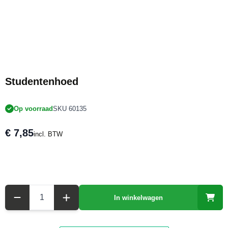
Studentenhoed
Op voorraad
SKU 60135
€ 7,85
incl. BTW
Aantal
In winkelwagen