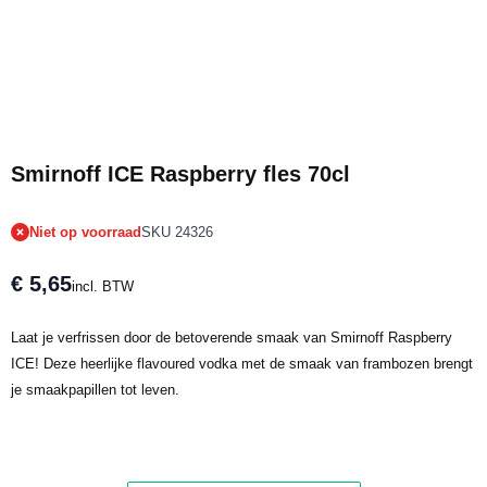
Tijdelijk niet op voorraad
Smirnoff ICE Raspberry fles 70cl
Niet op voorraad
SKU 24326
€ 5,65
incl. BTW
Laat je verfrissen door de betoverende smaak van Smirnoff Raspberry
ICE! Deze heerlijke flavoured vodka met de smaak van frambozen brengt
je smaakpapillen tot leven.