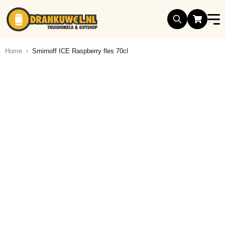
Ga naar de inhoud
Home
Smirnoff ICE Raspberry fles 70cl