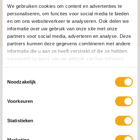
We gebruiken cookies om content en advertenties te
Verpakking
Fles
personaliseren, om functies voor social media te bieden
Aantal per verpakking
1
en om ons websiteverkeer te analyseren. Ook delen we
informatie over uw gebruik van onze site met onze
Alcoholpercentage
4.0%
partners voor social media, adverteren en analyse. Deze
partners kunnen deze gegevens combineren met andere
informatie die u aan ze heeft verstrekt of die ze hebben
verzameld op basis van uw gebruik van hun services.
Toestemmingsselectie
Noodzakelijk
Voorkeuren
Statistieken
Marketing