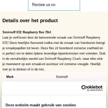
Details over het product
Smirnoff ICE Raspberry fles 70cl
Laat je verfrissen door de betoverende smaak van Smirnoff Raspberry
ICE! Deze heerlijke flavoured vodka met de smaak van frambozen brengt
je smaakpapillen tot leven. Deze fles zit boordevol zomerse zoetheid en
is perfect om te delen tijdens levendige bijeenkomsten met vrienden. Duik
in de verrukkelijke wereld van Smirnoff Raspberry Crush, waar elke slok
je meeneemt op een smaakvol avontuur vol zomerse vreugde. Heerlijk
met ijs te drinken of in de mix.
Merk
Smirnoff
Inhoud
70cl
Soort
Vodka
Deze website maakt gebruik van cookies
Binnenlands?
Nee