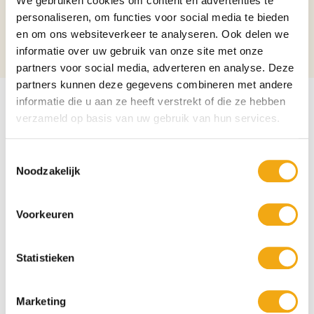
We gebruiken cookies om content en advertenties te
personaliseren, om functies voor social media te bieden
Aantal per verpakking
1
en om ons websiteverkeer te analyseren. Ook delen we
Alcoholpercentage
15%
informatie over uw gebruik van onze site met onze
partners voor social media, adverteren en analyse. Deze
partners kunnen deze gegevens combineren met andere
informatie die u aan ze heeft verstrekt of die ze hebben
verzameld op basis van uw gebruik van hun services.
Toestemmingsselectie
Noodzakelijk
Voorkeuren
Statistieken
Marketing