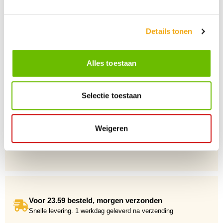
Persoonlijke klantenservice
Maandag t/m vrijdag van 09.00 tot 16.00 staat onze
vakkundige klantenservice klaar.
Details tonen
Alles toestaan
+10 Jaar dé drankengroothandel
Al sinds 2012 dé (online) drankengroothandel in de Benelux
Selectie toestaan
Weigeren
Gratis verzending vanaf €75,-
Voor 23.59 besteld, morgen verzonden
Snelle levering. 1 werkdag geleverd na verzending