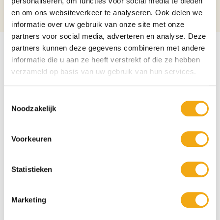
personaliseren, om functies voor social media te bieden
Alcoholpercentage
12%
en om ons websiteverkeer te analyseren. Ook delen we
informatie over uw gebruik van onze site met onze
partners voor social media, adverteren en analyse. Deze
partners kunnen deze gegevens combineren met andere
informatie die u aan ze heeft verstrekt of die ze hebben
verzameld op basis van uw gebruik van hun services.
Toestemmingsselectie
Noodzakelijk
Voorkeuren
Statistieken
Marketing
Persoonlijke klantenservice
Maandag t/m vrijdag van 09.00 tot 16.00 staat onze