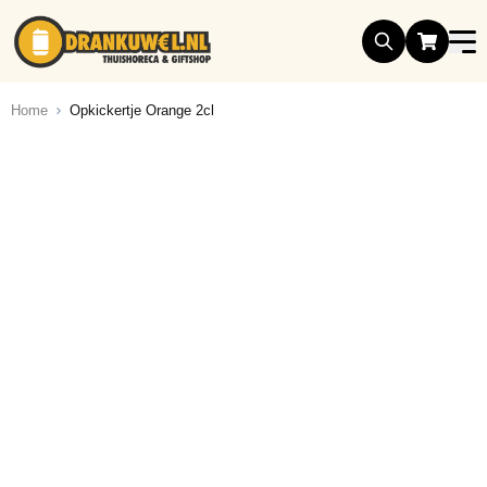
Ga naar de inhoud
Home
Opkickertje Orange 2cl