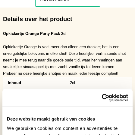
Details over het product
Opkickertje Orange Party Pack 2cl
Opkickertje Orange is veel meer dan alleen een drankje; het is een
onvergetelijke belevenis in elke shot! Deze heerlijke, verfrissende shot
neemt je mee terug naar die goede oude tijd, waar herinneringen aan
smakelijke sinaasappel-ijs met zacht vanille-ijs tot leven komen.
Probeer nu deze heerlijke shotjes en maak ieder feestje compleet!
Inhoud
2cl
Soort
Shots
Binnenlands?
Nee
Verpakking
Per stuk
Deze website maakt gebruik van cookies
We gebruiken cookies om content en advertenties te
Aantal per verpakking
1