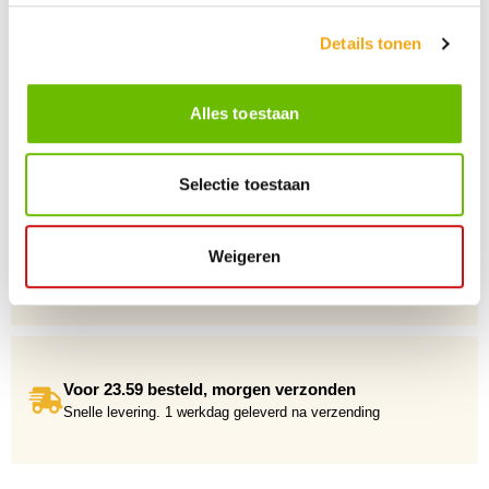
vakkundige klantenservice klaar.
Details tonen
+10 Jaar dé drankengroothandel
Alles toestaan
Al sinds 2012 dé (online) drankengroothandel in de Benelux
Selectie toestaan
Weigeren
Gratis verzending vanaf €75,-
Voor 23.59 besteld, morgen verzonden
Snelle levering. 1 werkdag geleverd na verzending