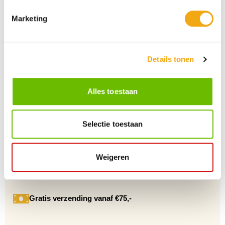
Marketing
Details tonen
Persoonlijke klantenservice
Maandag t/m vrijdag van 09.00 tot 16.00 staat onze
vakkundige klantenservice klaar.
Alles toestaan
Selectie toestaan
+10 Jaar dé drankengroothandel
Al sinds 2012 dé (online) drankengroothandel in de Benelux
Weigeren
Gratis verzending vanaf €75,-