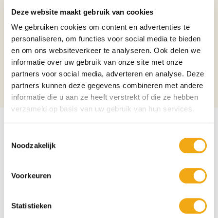
Soort
Likeuren
Deze website maakt gebruik van cookies
We gebruiken cookies om content en advertenties te
Binnenlands?
Nee
personaliseren, om functies voor social media te bieden
Verpakking
Fles
en om ons websiteverkeer te analyseren. Ook delen we
informatie over uw gebruik van onze site met onze
Aantal per verpakking
1
partners voor social media, adverteren en analyse. Deze
partners kunnen deze gegevens combineren met andere
Alcoholpercentage
14,9%
informatie die u aan ze heeft verstrekt of die ze hebben
verzameld op basis van uw gebruik van hun services.
Toestemmingsselectie
Noodzakelijk
Voorkeuren
Statistieken