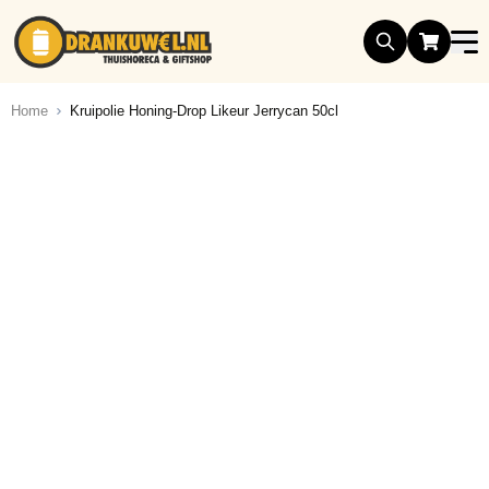
Ga naar de inhoud
Home
Kruipolie Honing-Drop Likeur Jerrycan 50cl