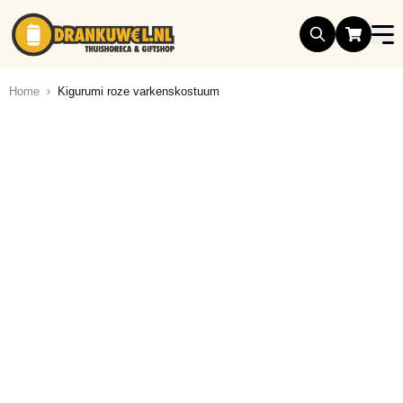
Ga naar de inhoud
Home
Kigurumi roze varkenskostuum