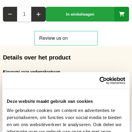
Aantal
In winkelwagen
Details over het product
Kigurumi roze varkenskostuum
Voor volwassenen.
Kigurumi roze varkenskostuum voor volwassenen met twee zakken aan
de voorkant van het pak en een rits, waardoor je naar het toilet kunt
zonder het pak uit te trekken.
Deze website maakt gebruik van cookies
We gebruiken cookies om content en advertenties te
Materiaal:
zeer zachte pluche.
personaliseren, om functies voor social media te bieden
en om ons websiteverkeer te analyseren. Ook delen we
informatie over uw gebruik van onze site met onze