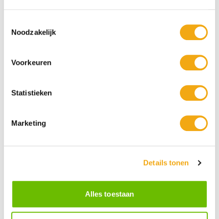
Toestemmingsselectie
Noodzakelijk
Golden Ale - Dik Verdiend - Wat een
Golden Ale - Hoera Gefeliciteerd! 33cl
Topper! 33cl
Voorkeuren
€ 3,39
€ 2,95
€ 3,39
€ 2,95
33cl
33cl
Bekijk product
Statistieken
Marketing
Details tonen
Alles toestaan