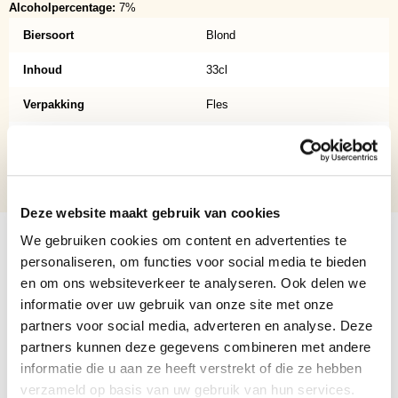
Alcoholpercentage:
7%
Biersoort
Blond
Inhoud
33cl
Verpakking
Fles
Aantal per verpakking
1
Alcoholpercentage
7%
Deze website maakt gebruik van cookies
We gebruiken cookies om content en advertenties te
Gerelateerde producten
personaliseren, om functies voor social media te bieden
en om ons websiteverkeer te analyseren. Ook delen we
Navigating through the elements of the carousel is possible usi
Press to skip carousel
informatie over uw gebruik van onze site met onze
NIEUW
partners voor social media, adverteren en analyse. Deze
partners kunnen deze gegevens combineren met andere
informatie die u aan ze heeft verstrekt of die ze hebben
verzameld op basis van uw gebruik van hun services.