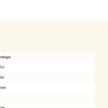
rdinger
7cl
0cl
oos
las