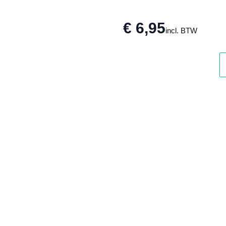
€ 6,95
incl. BTW