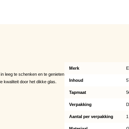
Merk
E
 in leeg te schenken en te genieten
Inhoud
5
 kwaliteit door het dikke glas.
Tapmaat
5
Verpakking
D
Aantal per verpakking
1
Materiaal
G