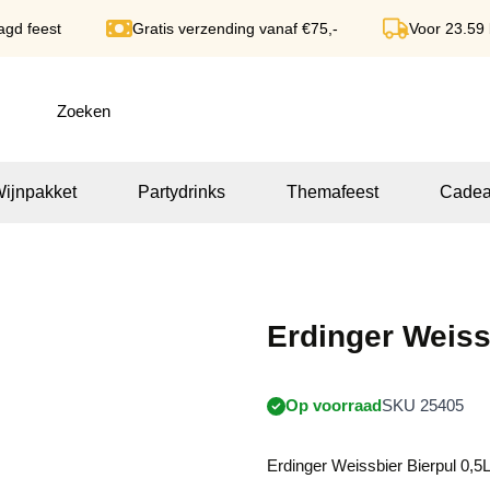
agd feest
Gratis verzending vanaf €75,-
Voor 23.59
ijnpakket
Partydrinks
Themafeest
Cadea
Erdinger Weiss
Op voorraad
SKU 25405
Erdinger Weissbier Bierpul 0,5