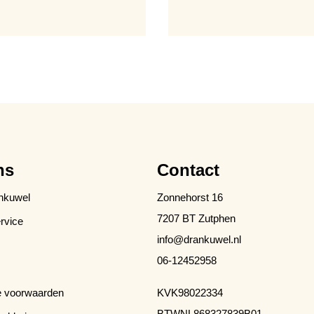
ns
Contact
nkuwel
Zonnehorst 16
7207 BT Zutphen
rvice
info@drankuwel.nl
06-12452958
 voorwaarden
KVK
98022334
BTW
NL868327839B01