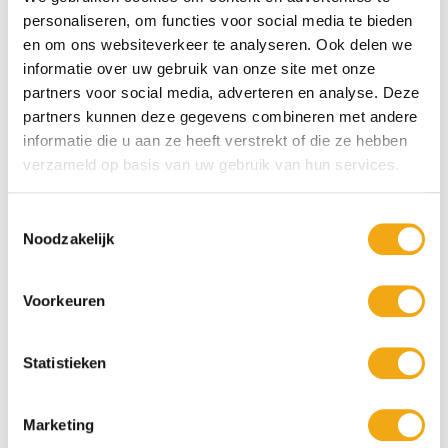
Persoonlijke klantenservice
personaliseren, om functies voor social media te bieden
Maandag t/m vrijdag van 09.00 tot 16.00 staat onze
vakkundige klantenservice klaar.
en om ons websiteverkeer te analyseren. Ook delen we
informatie over uw gebruik van onze site met onze
partners voor social media, adverteren en analyse. Deze
partners kunnen deze gegevens combineren met andere
+10 Jaar dé drankengroothandel
informatie die u aan ze heeft verstrekt of die ze hebben
Al sinds 2012 dé (online) drankengroothandel in de Benelux
verzameld op basis van uw gebruik van hun services.
Toestemmingsselectie
Noodzakelijk
Gratis verzending vanaf €75,-
Voorkeuren
Statistieken
Voor 23.59 besteld, morgen verzonden
Snelle levering. 1 werkdag geleverd na verzending
Marketing