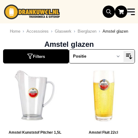
Ga naar de inhoud
Home
Accessoires
Glaswerk
Bierglazen
Amstel glazen
Amstel glazen
uct
Filters
uct
uct
uct
uct
Amstel Kunststof Pitcher 1,5L
Amstel Fluit 22cl
uct