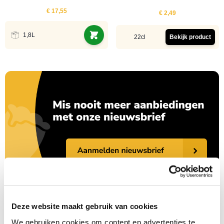
€ 17,55
€ 2,49
1,8L
22cl
Bekijk product
Deze website maakt gebruik van cookies
We gebruiken cookies om content en advertenties te