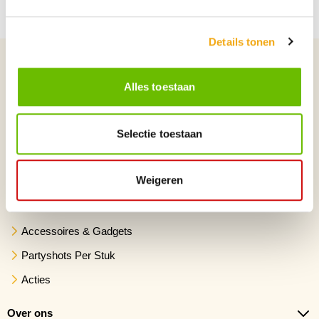
Details tonen
Categorieën
Bier
Alles toestaan
Bierpakketten
Selectie toestaan
Wijn
Wijnpaketten
Weigeren
Party/Mixdrank/Shotjes
Cadeaus
Accessoires & Gadgets
Partyshots Per Stuk
Acties
Over ons