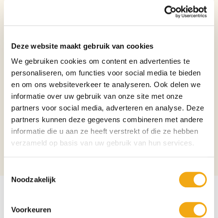
lichte goudblonde kleur met een stevige, witte schuimkraag en staat
bekend om zijn krachtige, complexe smaak. In de neus vind je kruidige
aroma’s, subtiele fruittonen en een lichte alcoholwarmte. De smaak is vol,
licht zoet en prikkelend, met een droge, pittige finale waarin de typische
Delirium-kruidigheid mooi naar voren komt.
Deze website maakt gebruik van cookies
Merk
Delirium
We gebruiken cookies om content en advertenties te
personaliseren, om functies voor social media te bieden
Biersoort
Blond
en om ons websiteverkeer te analyseren. Ook delen we
informatie over uw gebruik van onze site met onze
Inhoud
75cl
partners voor social media, adverteren en analyse. Deze
Verpakking
Fles
partners kunnen deze gegevens combineren met andere
informatie die u aan ze heeft verstrekt of die ze hebben
Aantal per verpakking
1
verzameld op basis van uw gebruik van hun services.
Alcoholpercentage
8.5
Toestemmingsselectie
Noodzakelijk
Voorkeuren