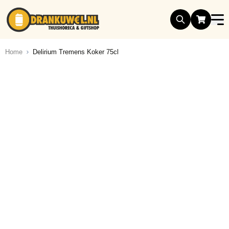
Ga naar de inhoud
Home
Delirium Tremens Koker 75cl