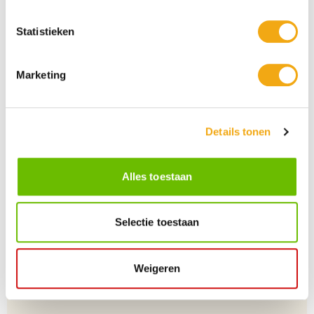
Statistieken
Marketing
Details tonen
Alles toestaan
Persoonlijke klantenservice
Maandag t/m vrijdag van 09.00 tot 16.00 staat onze
vakkundige klantenservice klaar.
Selectie toestaan
Weigeren
+10 Jaar dé drankengroothandel
Al sinds 2012 dé (online) drankengroothandel in de Benelux