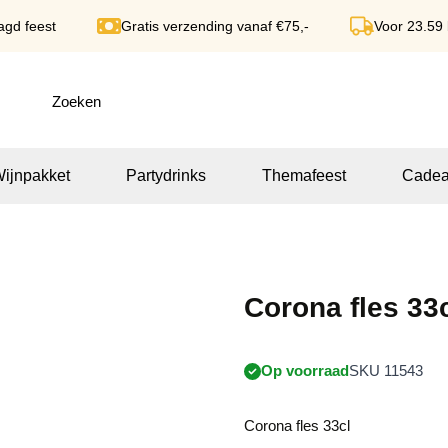
agd feest
Gratis verzending vanaf €75,-
Voor 23.59
ijnpakket
Partydrinks
Themafeest
Cadea
Corona fles 33
Op voorraad
SKU 11543
Corona fles 33cl