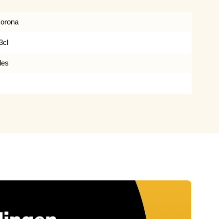
orona
3cl
les