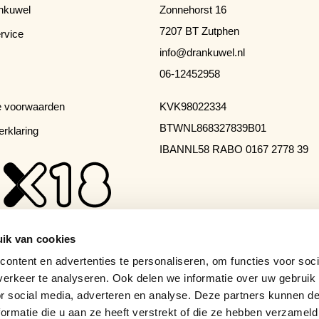
nkuwel
Zonnehorst 16
7207 BT Zutphen
rvice
info@drankuwel.nl
06-12452958
 voorwaarden
KVK
98022334
BTW
NL868327839B01
erklaring
IBAN
NL58 RABO 0167 2778 39
ik van cookies
ontent en advertenties te personaliseren, om functies voor soci
erkeer te analyseren. Ook delen we informatie over uw gebruik
or social media, adverteren en analyse. Deze partners kunnen 
ormatie die u aan ze heeft verstrekt of die ze hebben verzameld