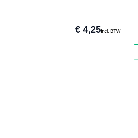
€ 4,25
incl. BTW