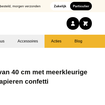
 besteld, morgen verzonden
Zakelijk
Particulier
us
Accessoires
Acties
Blog
van 40 cm met meerkleurige
apieren confetti