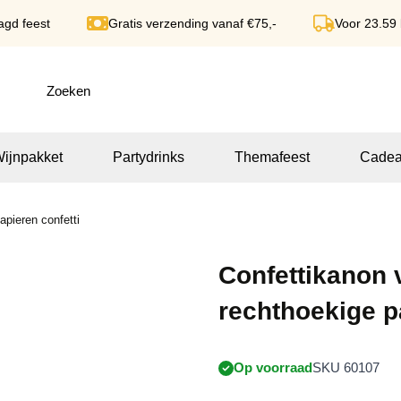
agd feest
Gratis verzending vanaf €75,-
Voor 23.59
ijnpakket
Partydrinks
Themafeest
Cadea
pieren confetti
Confettikanon 
rechthoekige p
Op voorraad
SKU 60107