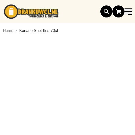
Ga naar de inhoud
Home
Kanarie Shot fles 70cl