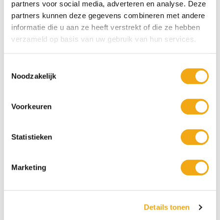
partners voor social media, adverteren en analyse. Deze
partners kunnen deze gegevens combineren met andere
informatie die u aan ze heeft verstrekt of die ze hebben
verzameld op basis van uw gebruik van hun services.
Toestemmingsselectie
Noodzakelijk
Voorkeuren
Statistieken
Persoonlijke klantenservice
Maandag t/m vrijdag van 09.00 tot 16.00 staat onze
vakkundige klantenservice klaar.
Marketing
+10 Jaar dé drankengroothandel
Details tonen
Al sinds 2012 dé (online) drankengroothandel in de Benelux