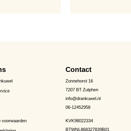
ns
Contact
nkuwel
Zonnehorst 16
7207 BT Zutphen
rvice
info@drankuwel.nl
06-12452958
 voorwaarden
KVK
98022334
BTW
NL868327839B01
erklaring