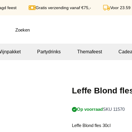
agd feest
Gratis verzending vanaf €75,-
Voor 23.59
ijnpakket
Partydrinks
Themafeest
Cadea
Leffe Blond fle
Op voorraad
SKU 11570
Leffe Blond fles 30cl