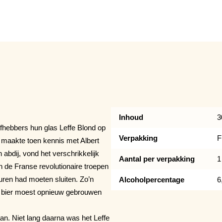
Inhoud
3
iefhebbers hun glas Leffe Blond op
Verpakking
F
 maakte toen kennis met Albert
abdij, vond het verschrikkelijk
Aantal per verpakking
1
de Franse revolutionaire troepen
uren had moeten sluiten. Zo’n
Alcoholpercentage
6
ffe bier moest opnieuw gebrouwen
n. Niet lang daarna was het Leffe