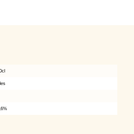
0cl
les
,6%