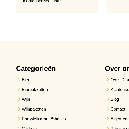
klantenservice klaar.
Categorieën
Over o
Bier
Over Dra
Bierpakketten
Klantense
Wijn
Blog
Wijnpaketten
Contact
Party/Mixdrank/Shotjes
Algemene
Cadeaus
Privacy v