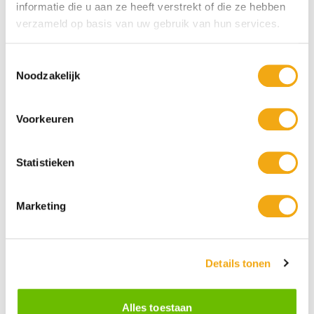
informatie die u aan ze heeft verstrekt of die ze hebben
verzameld op basis van uw gebruik van hun services.
Toestemmingsselectie
Noodzakelijk
Voorkeuren
Persoonlijke klantenservice
Maandag t/m vrijdag van 09.00 tot 16.00 staat onze
vakkundige klantenservice klaar.
Statistieken
Marketing
+10 Jaar dé drankengroothandel
Al sinds 2012 dé (online) drankengroothandel in de Benelux
Details tonen
Alles toestaan