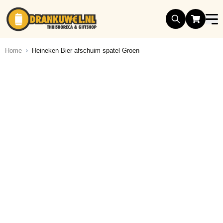
Ga naar de inhoud
Home
Heineken Bier afschuim spatel Groen