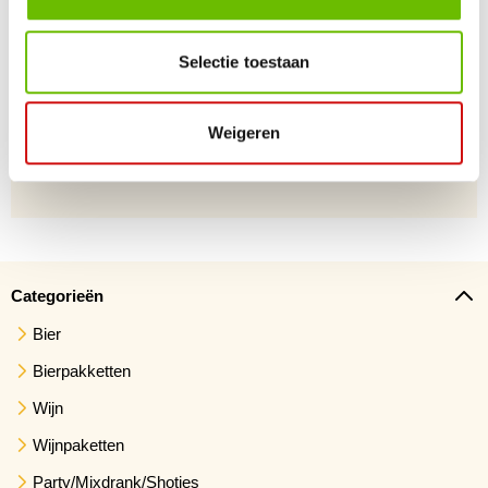
Gratis verzending vanaf €75,-
Selectie toestaan
Weigeren
Voor 23.59 besteld, morgen verzonden
Snelle levering. 1 werkdag geleverd na verzending
Categorieën
Bier
Bierpakketten
Wijn
Wijnpaketten
Party/Mixdrank/Shotjes