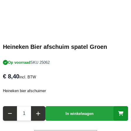
Heineken Bier afschuim spatel Groen
Op voorraad
SKU 25062
€ 8,40
incl. BTW
Heineken bier afschuimer
Aantal
In winkelwagen